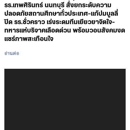
รร.เทพศิรินทร์ นนทบุรี สั่งยกระดับความ
ปลอดภัยสถานศึกษาทั่วประเทศ-แก้ปมบูลลี่
ปิด รร.ชั่วคราว เร่งระดมทีมเยียวยาจิตใจ-
ทหารแห่บริจาคเลือดด่วน พร้อมวอนสังคมงด
แชร์ภาพสะเทือนใจ
อ่านต่อ