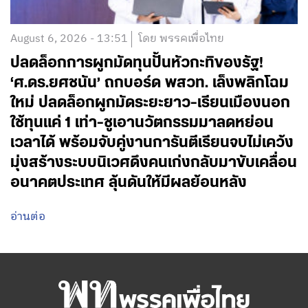
August 6, 2026 - 13:51
โดย พรรคเพื่อไทย
ปลดล็อกการผูกมัดทุนปั้นหัวกะทิของรัฐ!
‘ศ.ดร.ยศชนัน’ ถกบอร์ด พสวท. เล็งพลิกโฉม
ใหม่ ปลดล็อกผูกมัดระยะยาว-เรียนเมืองนอก
ใช้ทุนแค่ 1 เท่า-ชูเอานวัตกรรมมาลดหย่อน
เวลาได้ พร้อมจับคู่งานการันตีเรียนจบไม่เคว้ง
มุ่งสร้างระบบนิเวศดึงคนเก่งกลับมาขับเคลื่อน
อนาคตประเทศ ลุ้นดันให้มีผลย้อนหลัง
อ่านต่อ