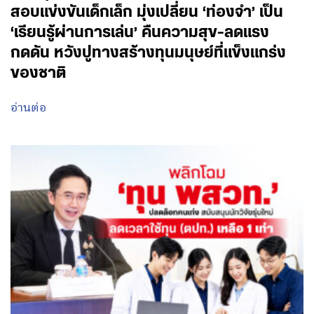
สอบแข่งขันเด็กเล็ก มุ่งเปลี่ยน ‘ท่องจำ’ เป็น
‘เรียนรู้ผ่านการเล่น’ คืนความสุข-ลดแรง
กดดัน หวังปูทางสร้างทุนมนุษย์ที่แข็งแกร่ง
ของชาติ
อ่านต่อ