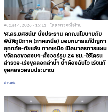
August 4, 2026 - 15:11
โดย พรรคเพื่อไทย
‘ศ.ดร.ยศชนัน’ นั่งประธาน คกก.นโยบายภัย
พิบัติภูมิภาค (ภาคเหนือ) มอบหมายแก้ปัญหา
อุทกภัย-ภัยแล้ง ภาคเหนือ เปิดมาตรการแผน
ขจัดคอขวดงบฯ-ตั้งวอร์รูม 24 ชม.-ใช้โดรน
สำรวจ-เร่งขุดลอกลำน้ำ ย้ำต้องฉับไว เร่งแก้
จุดคอขวดงบประมาณ
อ่านต่อ