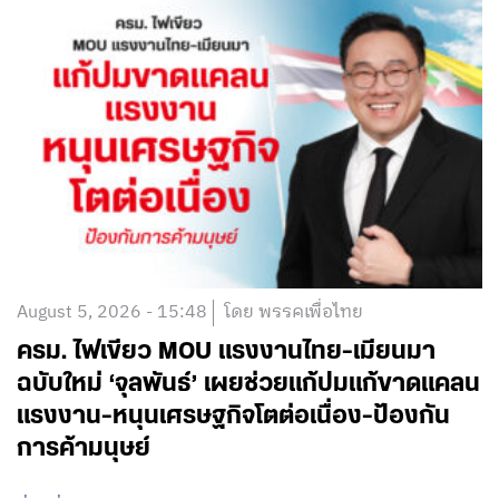
August 5, 2026 - 15:48
โดย พรรคเพื่อไทย
ครม. ไฟเขียว MOU แรงงานไทย-เมียนมา
ฉบับใหม่ ‘จุลพันธ์’ เผยช่วยแก้ปมแก้ขาดแคลน
แรงงาน-หนุนเศรษฐกิจโตต่อเนื่อง-ป้องกัน
การค้ามนุษย์