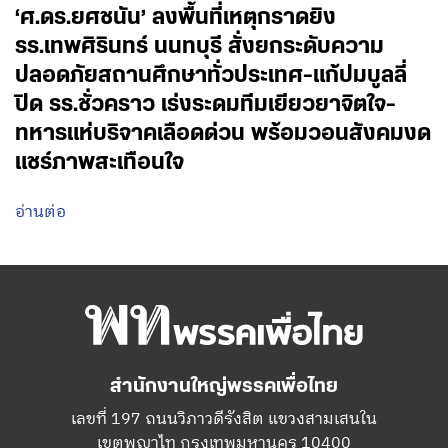
‘ศ.ดร.ยศชนัน’ ลงพื้นที่เหตุกราดยิง
รร.เทพศิรินทร์ นนทบุรี สั่งยกระดับความ
ปลอดภัยสถานศึกษาทั่วประเทศ-แก้ปมบูลลี่
ปิด รร.ชั่วคราว เร่งระดมทีมเยียวยาจิตใจ-
ทหารแห่บริจาคเลือดด่วน พร้อมวอนสังคมงด
แชร์ภาพสะเทือนใจ
อ่านต่อ
สำนักงานใหญ่พรรคเพื่อไทย
เลขที่ 197 ถนนวิภาวดีรังสิต แขวงสามเสนใน
เขตพญาไท กรุงเทพมหานคร 10400