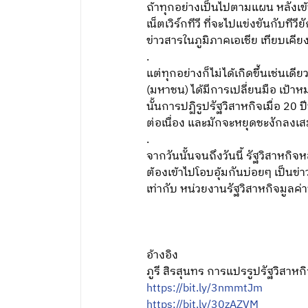
ถ้าทุกอย่างเป็นไปตามแผน หลังเข
เน็ตเวิร์กทีวี ที่จะไปแข่งขันกั
ข่าวสารในภูมิภาคเอเชีย เทียบเคีย
.
แต่ทุกอย่างก็ไม่ได้เกิดขึ้นเช่นเ
(มหาชน) ได้มีการเปลี่ยนมือ เป้าหม
นั้นการปฏิรูปรัฐวิสาหกิจเมื่อ 20 
ต่อเนื่อง และมักจะหยุดชะงักลงเ
.
จากวันนั้นจนถึงวันนี้ รัฐวิสาห
ต้องเข้าไปโอบอุ้มกันบ่อยๆ เป็นข่
เท่ากับ หน่วยงานรัฐวิสาหกิจมูลค
อ้างอิง
ภูรี สิรสุนทร การแปรรูปรัฐวิส
https://bit.ly/3nmmtJm
https://bit.ly/30zAZVM