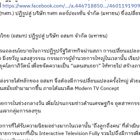
ี่
https://www.facebook.com/…/a.446718850…/460119190
.) ปฏิรูปสู่ บริษัท ทศท คอร์ปอเรชั่น จํากัด (มหาชน) ซึ่งเปลี่ยนชื
ทย (อสมท) ปฏิรูปสู่ บริษัท อสมท จํากัด (มหาชน)
ำการแถลงนโยบายในการปฏิรูปรัฐวิสาหกิจผ่านสภา การเปลี่ยนแป
โดย มิ่งขวัญ แสงสุวรรณ กรรมการผู้อำนวยการใหญ่ในเวลานั้น เริ่ม
ุคโลกาภิวัตน์ เพื่อขจัดความเป็น “แดนสนธยา” ให้หายไป สร้างภาพ
หล่งรายได้หลักของ อสมท จึงต้องมีการเปลี่ยนแปลงครั้งใหญ่ ด้วยภ
นสมัยเข้ามามากขึ้น ภายใต้แนวคิด Modern TV Concept
งรายการในช่วงกลางวัน เพิ่มโปรแกรมข่าวด้านเศรษฐกิจ อุตสาหกรร
้นเจากลุ่มการลงทุน
ยการที่ได้รับความนิยมอย่างมากในเวลานั้น ‘ถึงลูกถึงคน’ ที่ดำเน
เป็นรายการแรกที่เป็น Interactive Television Fully รวมไปถึงมีการ