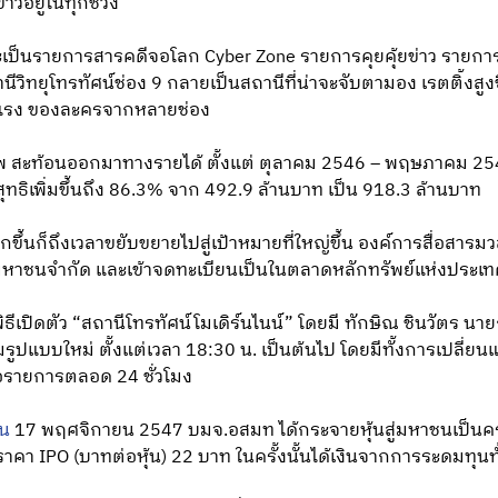
ข่าวอยู่ในทุกช่วง
จะเป็นรายการสารคดีจอโลก Cyber Zone รายการคุยคุ้ยข่าว รายก
ทยุโทรทัศน์ช่อง 9 กลายเป็นสถานีที่น่าจะจับตามอง เรตติ้งสูงขึ้น
รุนแรง ของละครจากหลายช่อง
พ สะท้อนออกมาทางรายได้ ตั้งแต่ ตุลาคม 2546 – พฤษภาคม 254
ุทธิเพิ่มขึ้นถึง 86.3% จาก 492.9 ล้านบาท เป็น 918.3 ล้านบาท
ึ้นก็ถึงเวลาขยับขยายไปสู่เป้าหมายที่ใหญ่ขึ้น องค์การสื่อสาร
ทมหาชนจำกัด และเข้าจดทะเบียนเป็นในตลาดหลักทรัพย์แห่งประเ
พิธีเปิดตัว “สถานีโทรทัศน์โมเดิร์นไนน์” โดยมี ทักษิณ ชินวัตร 
มรูปแบบใหม่ ตั้งแต่เวลา 18:30 น. เป็นต้นไป โดยมีทั้งการเปลี
อรายการตลอด 24 ชั่วโมง
้น
17 พฤศจิกายน 2547 บมจ.อสมท ได้กระจายหุ้นสู่มหาชนเป็นคร
า IPO (บาทต่อหุ้น) 22 บาท ในครั้งนั้นได้เงินจากการระดมทุนทั