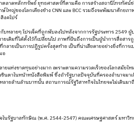
้าตลาดหลักทรัพย์ ยุทธศาสตร์ที่ตามคือ การสร้างสถานีโทรทัศน์
บทีวียักษ์ใหญ่ของโลกเคียงข้าง CNN และ BCC รวมถึงจะพัฒนาศักยภา
งสิงคโปร์
ดียวกับหลายๆ โปรเจ็คที่ถูกพับลงไปหลังจากการรัฐประหาร 2549 ผู้
ายเดิมที่ได้ตั้งไว้ก็เปลี่ยนไป ภาพที่ฝันถึงการเป็นผู้นำการสื่อสา
ปีที่กลายเป็นการปฎิรูปครั้งสุดท้าย เป็นที่น่าเสียดายอย่างยิ่งที
สมอ
กิจหลายแห่งขาดทุนอย่างมาก เพราะตามความรวดเร็วของโลกสมัยใหม่
าวชินตาในหน้าหนังสือพิมพ์ ซึ่งถ้ารัฐบาลปัจจุบันที่ครองอำนาจมาเ
่าหลายล้านล้านบาทนั้น สถานการณ์รัฐวิสาหกิจในไทยจะไม่เดินมาถึง
าหกิจในรัฐบาลทักษิณ (พ.ศ. 2544-2547) คณะเศรษฐศาสตร์ มหาว