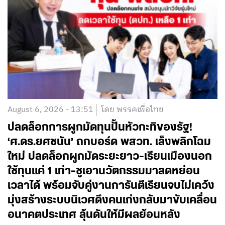
August 6, 2026 - 13:51
โดย พรรคเพื่อไทย
ปลดล็อกการผูกมัดทุนปั้นหัวกะทิของรัฐ!
‘ศ.ดร.ยศชนัน’ ถกบอร์ด พสวท. เล็งพลิกโฉม
ใหม่ ปลดล็อกผูกมัดระยะยาว-เรียนเมืองนอก
ใช้ทุนแค่ 1 เท่า-ชูเอานวัตกรรมมาลดหย่อน
เวลาได้ พร้อมจับคู่งานการันตีเรียนจบไม่เคว้ง
มุ่งสร้างระบบนิเวศดึงคนเก่งกลับมาขับเคลื่อน
อนาคตประเทศ ลุ้นดันให้มีผลย้อนหลัง