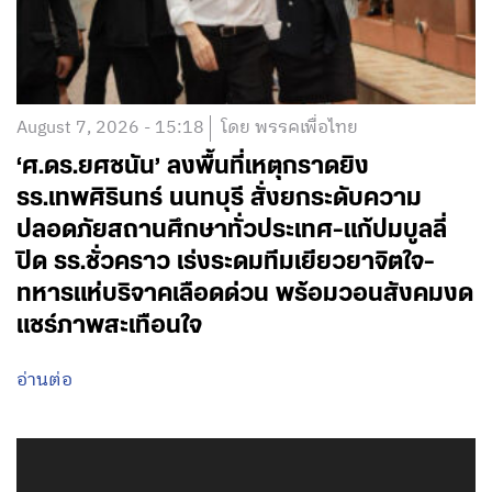
August 7, 2026 - 15:18
โดย พรรคเพื่อไทย
‘ศ.ดร.ยศชนัน’ ลงพื้นที่เหตุกราดยิง
รร.เทพศิรินทร์ นนทบุรี สั่งยกระดับความ
ปลอดภัยสถานศึกษาทั่วประเทศ-แก้ปมบูลลี่
ปิด รร.ชั่วคราว เร่งระดมทีมเยียวยาจิตใจ-
ทหารแห่บริจาคเลือดด่วน พร้อมวอนสังคมงด
แชร์ภาพสะเทือนใจ
อ่านต่อ