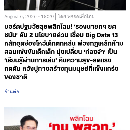
August 6, 2026 - 18:20
โดย พรรคเพื่อไทย
บอร์ดปฐมวัยลุยพลิกโฉม! ‘รองนายกฯ ยศ
ชนัน’ ดัน 2 นโยบายด่วน เชื่อม Big Data 13
หลักอุดช่องโหว่เด็กตกหล่น พ่วงกฎเหล็กห้าม
สอบแข่งขันเด็กเล็ก มุ่งเปลี่ยน ‘ท่องจำ’ เป็น
‘เรียนรู้ผ่านการเล่น’ คืนความสุข-ลดแรง
กดดัน หวังปูทางสร้างทุนมนุษย์ที่แข็งแกร่ง
ของชาติ
อ่านต่อ