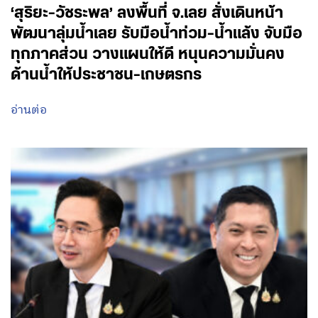
‘สุริยะ-วัชระพล’ ลงพื้นที่ จ.เลย สั่งเดินหน้า
พัฒนาลุ่มน้ำเลย รับมือน้ำท่วม-น้ำแล้ง จับมือ
ทุกภาคส่วน วางแผนให้ดี หนุนความมั่นคง
ด้านน้ำให้ประชาชน-เกษตรกร
อ่านต่อ