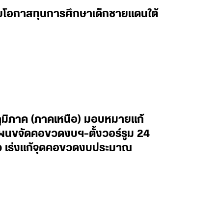
ยายโอกาสทุนการศึกษาเด็กชายแดนใต้
ภูมิภาค (ภาคเหนือ) มอบหมายแก้
ผนขจัดคอขวดงบฯ-ตั้งวอร์รูม 24
ไว เร่งแก้จุดคอขวดงบประมาณ