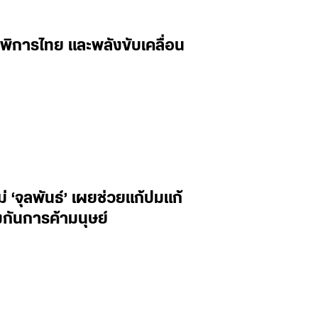
พิการไทย และพลังขับเคลื่อน
‘จุลพันธ์’ เผยช่วยแก้ปมแก้
กันการค้ามนุษย์