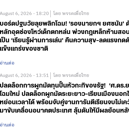
August 6, 2026 - 18:20
โดย พรรคเพื่อไทย
บอร์ดปฐมวัยลุยพลิกโฉม! ‘รองนายกฯ ยศชนัน’ ดั
หลักอุดช่องโหว่เด็กตกหล่น พ่วงกฎเหล็กห้ามสอบแข่
เป็น ‘เรียนรู้ผ่านการเล่น’ คืนความสุข-ลดแรงกดดั
แข็งแกร่งของชาติ
อ่านต่อ
August 6, 2026 - 13:51
โดย พรรคเพื่อไทย
ปลดล็อกการผูกมัดทุนปั้นหัวกะทิของรัฐ! ‘ศ.ดร.
โฉมใหม่ ปลดล็อกผูกมัดระยะยาว-เรียนเมืองนอกใช
หย่อนเวลาได้ พร้อมจับคู่งานการันตีเรียนจบไม่เค
มาขับเคลื่อนอนาคตประเทศ ลุ้นดันให้มีผลย้อนหลั
อ่านต่อ