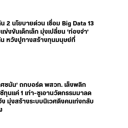
น 2 นโยบายด่วน เชื่อม Big Data 13
งขันเด็กเล็ก มุ่งเปลี่ยน ‘ท่องจำ’
น หวังปูทางสร้างทุนมนุษย์ที่
ยศชนัน’ ถกบอร์ด พสวท. เล็งพลิก
้ทุนแค่ 1 เท่า-ชูเอานวัตกรรมมาลด
ว้ง มุ่งสร้างระบบนิเวศดึงคนเก่งกลับ
ง