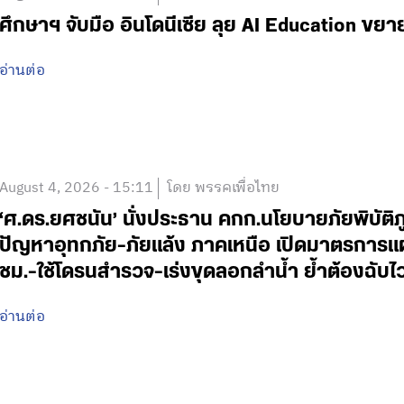
ศึกษาฯ จับมือ อินโดนีเซีย ลุย AI Education ข
อ่านต่อ
August 4, 2026 - 15:11
โดย พรรคเพื่อไทย
‘ศ.ดร.ยศชนัน’ นั่งประธาน คกก.นโยบายภัยพิบัติ
ปัญหาอุทกภัย-ภัยแล้ง ภาคเหนือ เปิดมาตรการแ
ชม.-ใช้โดรนสำรวจ-เร่งขุดลอกลำน้ำ ย้ำต้องฉับ
อ่านต่อ