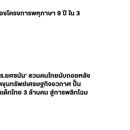
่องโครงการพหุภาษา 9 ปี ใน 3
ศ.ดร.ยศชนัน’ ชวนคนไทยนับถอยหลัง
ิดขุมทรัพย์เศรษฐกิจอวกาศ ปั้น
็กไทย 3 ล้านคน สู่การพลิกโฉม