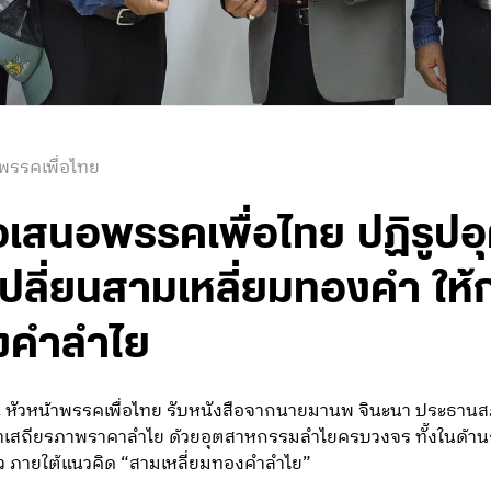
พรรคเพื่อไทย
้อเสนอพรรคเพื่อไทย ปฏิรูป
ปลี่ยนสามเหลี่ยมทองคำ ให้
งคำลำไย
าน หัวหน้าพรรคเพื่อไทย รับหนังสือจากนายมานพ จินะนา ประธาน
าเสถียรภาพราคาลำไย ด้วยอุตสาหกรรมลำไยครบวงจร ทั้งในด้าน
าว ภายใต้แนวคิด “สามเหลี่ยมทองคำลำไย”