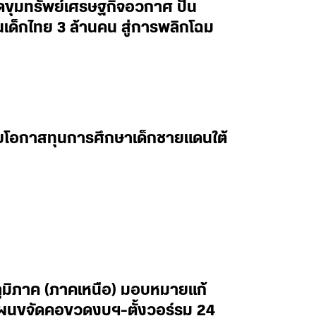
ิดขุมทรัพย์เศรษฐกิจอวกาศ ปั้น
็กไทย 3 ล้านคน สู่การพลิกโฉม
ยายโอกาสทุนการศึกษาเด็กชายแดนใต้
ภูมิภาค (ภาคเหนือ) มอบหมายแก้
ผนขจัดคอขวดงบฯ-ตั้งวอร์รูม 24