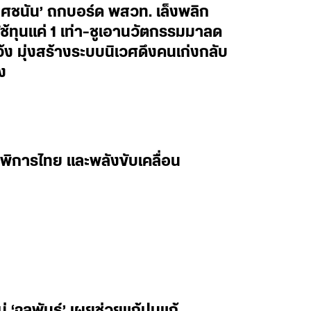
ยศชนัน’ ถกบอร์ด พสวท. เล็งพลิก
้ทุนแค่ 1 เท่า-ชูเอานวัตกรรมมาลด
ว้ง มุ่งสร้างระบบนิเวศดึงคนเก่งกลับ
ง
พิการไทย และพลังขับเคลื่อน
‘จุลพันธ์’ เผยช่วยแก้ปมแก้