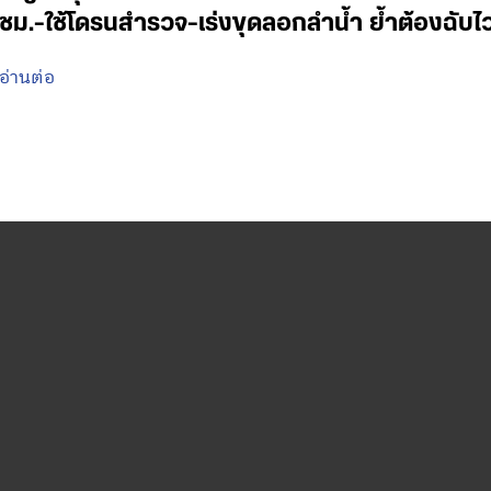
ชม.-ใช้โดรนสำรวจ-เร่งขุดลอกลำน้ำ ย้ำต้องฉับ
อ่านต่อ