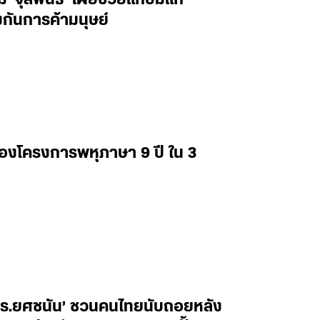
กันการค้ามนุษย์
่องโครงการพหุภาษา 9 ปี ใน 3
ศ.ดร.ยศชนัน’ ชวนคนไทยนับถอยหลัง