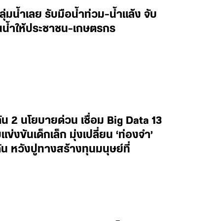
ลุ่มน้ำเลย รับมือน้ำท่วม-น้ำแล้ง จับ
านน้ำให้ประชาชน-เกษตรกร
น 2 นโยบายด่วน เชื่อม Big Data 13
งขันเด็กเล็ก มุ่งเปลี่ยน ‘ท่องจำ’
น หวังปูทางสร้างทุนมนุษย์ที่