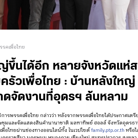
รรคเพื่อไทย
่ขึ้นได้อีก หลายจังหวัดแห่ส
รัวเพื่อไทย : บ้านหลังใหญ่ 
าดจัดงานที่อุดรฯ ล้นหลาม
การพรรคเพื่อไทย กล่าวว่า หลังจากพรรคเพื่อไทยได้ประกาศเตรีย
ประชุมและจัดแสดงสินค้านานาชาติ มลฑาทิพย์ ฮอลล์ จังหวัดอุดรธาน
เพื่อไทยผ่านช่องทางออนไลน์ทั้ง ในเวปไซต์
family.ptp.or.th
หรือไ
แก่ นครราชสีมา นครพนม หนองคาย เชียงใหม่ สมุทรปราการ สงขลา 