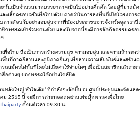
อไทยกันเป็นจำนวนมากบรรยากาศเป็นไปอย่างคึกคัก โดยผู้ที่มาสมัค
และเสื้อครอบครัวเพื่อไทยด้วย คาดว่าในการลงพื้นที่เปิดโครงการคร
ด้รับการต้อนรับอย่างอบอุ่นจากพี่น้องประชาชนชาวจังหวัดอุดรธานี
าชิกพรรคเข้าร่วมงานด้วย และนับจากนี้จะมีการจัดกิจกรรมครอบค
ทศ
ัวเพื่อไทย ถือเป็นการสร้างความสุข ความอบอุ่น และความรักระห
พื้นที่ภาคอีสานและภูมิภาคอื่นๆ เพื่อสานความสัมพันธ์และสร้าง
ถสมัครได้ทันทีโดยไม่เสียค่าใช้จ่ายใดๆ เมื่อเป็นสมาชิกแล้วสาม
ื่อต่างๆ ของพรรคได้อย่างใกล้ชิด
านหลังใหญ่ หัวใจเดิม’ ที่กำลังจะจัดขึ้น ณ ศูนย์ประชุมและจัดแส
ีนาคม 2565 นี้ จะมีการถ่ายทอดสดผ่านเฟซบุ๊กพรรคเพื่อไทย
thaiparty
ตั้งแต่เวลา 09.30 น.