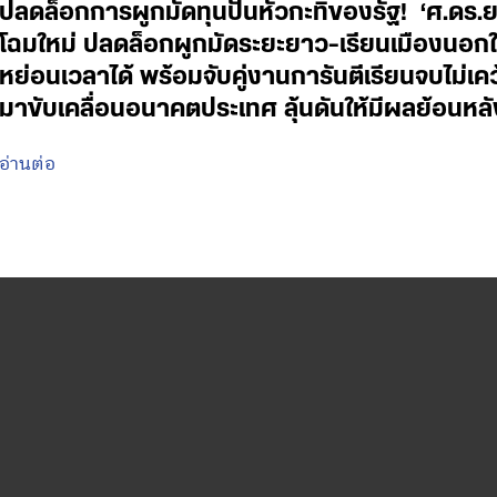
ปลดล็อกการผูกมัดทุนปั้นหัวกะทิของรัฐ! ‘ศ.ดร.
โฉมใหม่ ปลดล็อกผูกมัดระยะยาว-เรียนเมืองนอกใช
หย่อนเวลาได้ พร้อมจับคู่งานการันตีเรียนจบไม่เค
มาขับเคลื่อนอนาคตประเทศ ลุ้นดันให้มีผลย้อนหลั
อ่านต่อ