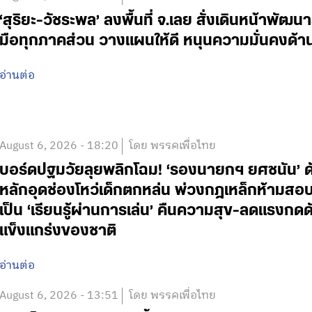
‘สุริยะ-วัชระพล’ ลงพื้นที่ จ.เลย สั่งเดินหน้าพัฒนา
มือทุกภาคส่วน วางแผนให้ดี หนุนความมั่นคงด้
อ่านต่อ
August 6, 2026 - 18:20
โดย พรรคเพื่อไทย
บอร์ดปฐมวัยลุยพลิกโฉม! ‘รองนายกฯ ยศชนัน’ ดั
หลักอุดช่องโหว่เด็กตกหล่น พ่วงกฎเหล็กห้ามสอบแข่
เป็น ‘เรียนรู้ผ่านการเล่น’ คืนความสุข-ลดแรงกดดั
แข็งแกร่งของชาติ
อ่านต่อ
August 6, 2026 - 13:51
โดย พรรคเพื่อไทย