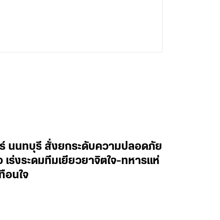
ทร์ นนทบุรี สั่งยกระดับความปลอดภัย
าว เร่งระดมทีมเยียวยาจิตใจ-ทหารแห่
ทือนใจ