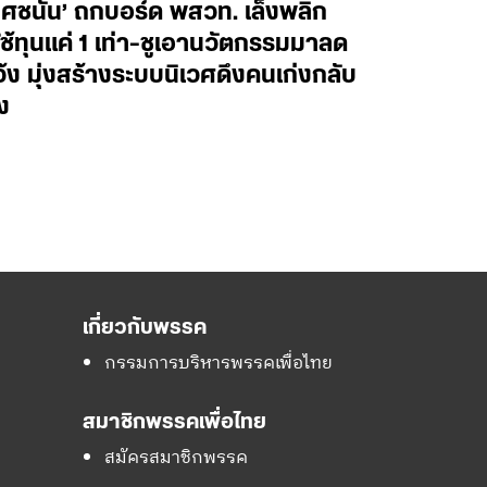
ยศชนัน’ ถกบอร์ด พสวท. เล็งพลิก
้ทุนแค่ 1 เท่า-ชูเอานวัตกรรมมาลด
ว้ง มุ่งสร้างระบบนิเวศดึงคนเก่งกลับ
ง
เกี่ยวกับพรรค
กรรมการบริหารพรรคเพื่อไทย
สมาชิกพรรคเพื่อไทย
สมัครสมาชิกพรรค