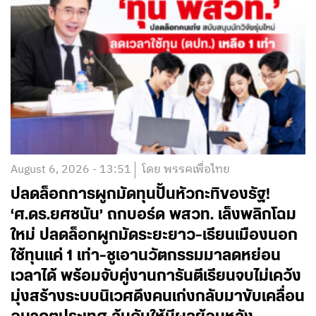
August 6, 2026 - 13:51
โดย พรรคเพื่อไทย
ปลดล็อกการผูกมัดทุนปั้นหัวกะทิของรัฐ!
‘ศ.ดร.ยศชนัน’ ถกบอร์ด พสวท. เล็งพลิกโฉม
ใหม่ ปลดล็อกผูกมัดระยะยาว-เรียนเมืองนอก
ใช้ทุนแค่ 1 เท่า-ชูเอานวัตกรรมมาลดหย่อน
เวลาได้ พร้อมจับคู่งานการันตีเรียนจบไม่เคว้ง
มุ่งสร้างระบบนิเวศดึงคนเก่งกลับมาขับเคลื่อน