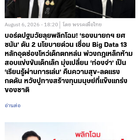
August 6, 2026 - 18:20
โดย พรรคเพื่อไทย
บอร์ดปฐมวัยลุยพลิกโฉม! ‘รองนายกฯ ยศ
ชนัน’ ดัน 2 นโยบายด่วน เชื่อม Big Data 13
หลักอุดช่องโหว่เด็กตกหล่น พ่วงกฎเหล็กห้าม
สอบแข่งขันเด็กเล็ก มุ่งเปลี่ยน ‘ท่องจำ’ เป็น
‘เรียนรู้ผ่านการเล่น’ คืนความสุข-ลดแรง
กดดัน หวังปูทางสร้างทุนมนุษย์ที่แข็งแกร่ง
ของชาติ
อ่านต่อ