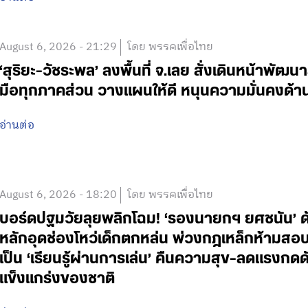
August 6, 2026 - 21:29
โดย พรรคเพื่อไทย
‘สุริยะ-วัชระพล’ ลงพื้นที่ จ.เลย สั่งเดินหน้าพัฒนา
มือทุกภาคส่วน วางแผนให้ดี หนุนความมั่นคงด้
อ่านต่อ
August 6, 2026 - 18:20
โดย พรรคเพื่อไทย
บอร์ดปฐมวัยลุยพลิกโฉม! ‘รองนายกฯ ยศชนัน’ ดั
หลักอุดช่องโหว่เด็กตกหล่น พ่วงกฎเหล็กห้ามสอบแข่
เป็น ‘เรียนรู้ผ่านการเล่น’ คืนความสุข-ลดแรงกดดั
แข็งแกร่งของชาติ