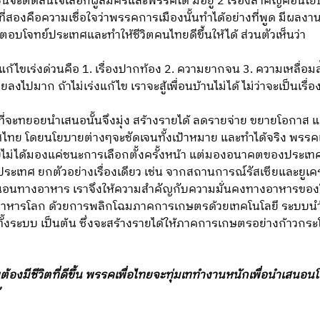
ชาชนจะตัดสินใจเลือกผู้สมัครและพรรคใด มีอยู่ 2 เรื่องสำคัญคื
องที่สองคือความเชื่อใจว่าพรรคการเมืองนั้นทำได้อย่างที่พูด มีผลงา
บโจทย์ประเทศและทำให้ชีวิตคนไทยดีขึ้นให้ได้ ส่วนตัวเห็นว่า
แก้ไขเร่งด่วนคือ 1. เรื่องปากท้อง 2. ความยากจน 3. ความเหลื่
ไปมาก ถ้าไม่เร่งแก้ไข เราจะสู้เพื่อนบ้านไม่ได้ ไม่ว่าจะเป็นเรื่อ
่จะทยอยนำเสนอนั้นจึงมุ่ง สร้างรายได้ ลดรายจ่าย ขยายโอกาส
ทย โดยนโยบายต่างๆจะชัดเจนทั้งเป้าหมาย และทำได้จริง พรรคเพ
ม่ได้มองแค่ชนะการเลือกตั้งครั้งหน้า แต่มองอนาคตของประเทศ
ประเทศ ยกตัวอย่างเรื่องเดียว เช่น จากสถานการณ์รัสเซียและย
่นอนทางอาหาร เราจึงให้ความสำคัญกับความมั่นคงทางอาหารของโล
หารโลก ด้วยการพลิกโฉมภาคการเกษตรด้วยเทคโนโลยี ระบบนำ้ ด
ทั้งระบบ เป็นต้น ซึ่งจะสร้างรายได้ให้ภาคการเกษตรอย่างก้าวกร
งมีชีวิตที่ดีขึ้น พรรคเพื่อไทยจะทุ่มเททำงานหนักเพื่อนำเสนอนโย
”