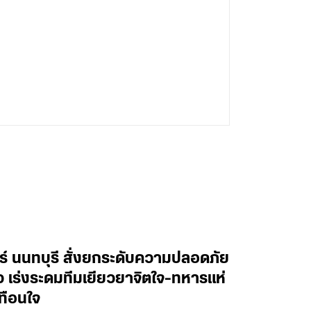
ทร์ นนทบุรี สั่งยกระดับความปลอดภัย
าว เร่งระดมทีมเยียวยาจิตใจ-ทหารแห่
ทือนใจ