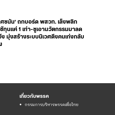
ยศชนัน’ ถกบอร์ด พสวท. เล็งพลิก
้ทุนแค่ 1 เท่า-ชูเอานวัตกรรมมาลด
ว้ง มุ่งสร้างระบบนิเวศดึงคนเก่งกลับ
ง
เกี่ยวกับพรรค
กรรมการบริหารพรรคเพื่อไทย