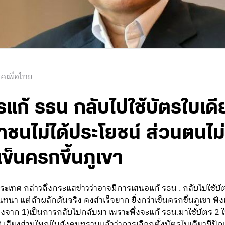
คเพื่อไทย
รแก้ รธน กลับไปใช้บัตรใบเดี
นไม่ได้ประโยชน์ ส่วนตนไม่เ
ข็นครกขึ้นภูเขา
ะเทศ กล่าวถึงกระแสข่าวว่าอาจมีการเสนอแก้ รธน . กลับไปใช้บัต
นา แต่ถ้าผลักดันจริง คงสำเร็จยาก ยิ่งกว่าเข็นครกขึ้นภูเขา ฟ
่องจาก 1)เป็นการกลับไปกลับมา เพราะพึ่งจะแก้ รธน.มาใช้บัตร 2 ใบ 
 2) เสียงส่วนใหญ่ในสังคมทราบแล้วว่าการเลือกตั้งบัตรใบเดียวมี