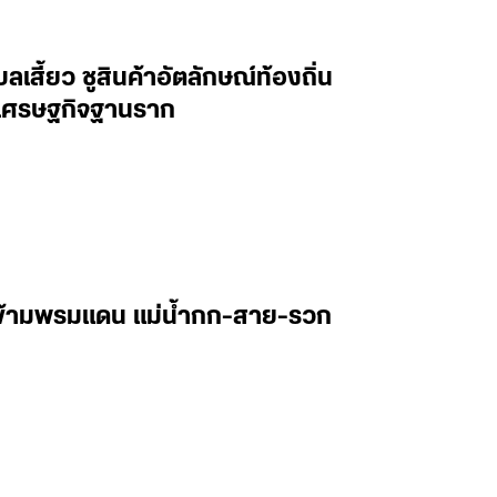
เสี้ยว ชูสินค้าอัตลักษณ์ท้องถิ่น
่อนเศรษฐกิจฐานราก
ษข้ามพรมแดน แม่น้ำกก-สาย-รวก