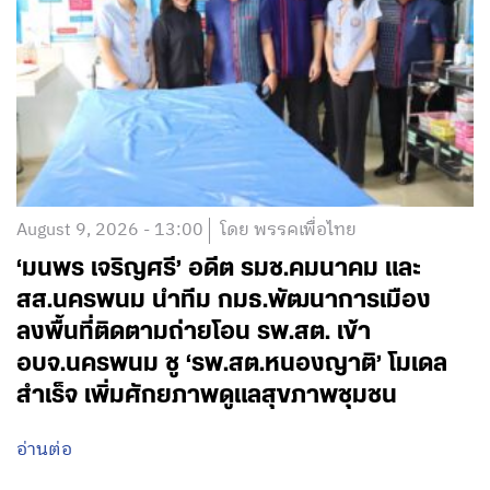
August 9, 2026 - 13:00
โดย พรรคเพื่อไทย
‘มนพร เจริญศรี’ อดีต รมช.คมนาคม และ
สส.นครพนม นำทีม กมธ.พัฒนาการเมือง
ลงพื้นที่ติดตามถ่ายโอน รพ.สต. เข้า
อบจ.นครพนม ชู ‘รพ.สต.หนองญาติ’ โมเดล
สำเร็จ เพิ่มศักยภาพดูแลสุขภาพชุมชน
อ่านต่อ