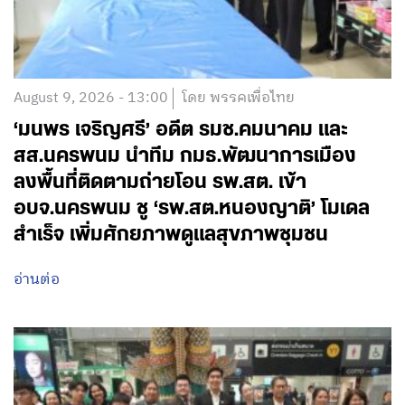
August 9, 2026 - 13:00
โดย พรรคเพื่อไทย
‘มนพร เจริญศรี’ อดีต รมช.คมนาคม และ
สส.นครพนม นำทีม กมธ.พัฒนาการเมือง
ลงพื้นที่ติดตามถ่ายโอน รพ.สต. เข้า
อบจ.นครพนม ชู ‘รพ.สต.หนองญาติ’ โมเดล
สำเร็จ เพิ่มศักยภาพดูแลสุขภาพชุมชน
อ่านต่อ