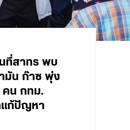
นที่สาทร พบ
มัน ก๊าซ พุ่ง
จ คน กทม.
าแก้ปัญหา