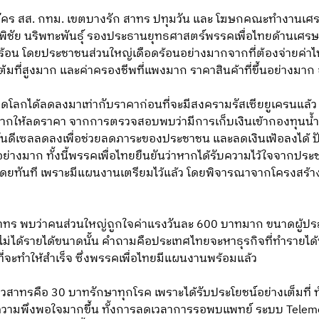
สมัคร สส. กทม. เขตบางรัก สาทร ปทุมวัน และ โฆษกคณะทำงานเศรษฐ
พิชัย นริพทะพันธุ์ รองประธานยุทธศาสตร์พรรคเพื่อไทยด้านเศร
 โดยประชาชนส่วนใหญ่เดือดร้อนอย่างมากจากที่ต้องจ่ายค่าไฟฟ้าท
ซหุงต้มที่สูงมาก และค่าครองชีพที่แพงมาก ราคาสินค้าที่ขึ้นอย่างม
าดโลกได้ลดลงมาเท่ากับราคาก่อนที่จะมีสงครามรัสเซียยูเครนแล้ว
ยากให้ลดราคา จากการตรวจสอบพบว่ามีการเก็บเงินเข้ากองทุนน้ำม
มันดีเซลลดลงเพื่อช่วยลดภาระของประชาชน และลดเงินเฟ้อลงได้ ปั
งอย่างมาก ทั้งนี้พรรคเพื่อไทยยืนยันว่าหากได้รับความไว้ใจจากป
นโดยทันที เพราะมีแผนงานเตรียมไว้แล้ว โดยพิจารณาจากโครงสร้า
ร พบว่าคนส่วนใหญ่ถูกใจค่าแรงวันละ 600 บาทมาก ขนาดผู้ประกอ
ม่ได้รายได้ขนาดนั้น คำถามคือประเทศไทยจะหาธุรกิจที่ทำรายได้ท
ที่จะทำให้สำเร็จ ซึ่งพรรคเพื่อไทยมีแผนงานพร้อมแล้ว
ชาวสาทรคือ 30 บาทรักษาทุกโรค เพราะได้รับประโยชน์อย่างเต็มที่ 
ความพึงพอใจมากขึ้น ทั้งการลดเวลาการรอพบแพทย์ ระบบ Teleme