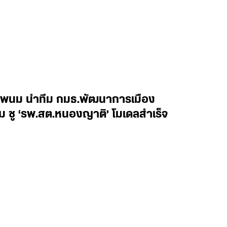
รพนม นำทีม กมธ.พัฒนาการเมือง
ม ชู ‘รพ.สต.หนองญาติ’ โมเดลสำเร็จ