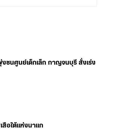
งชนศูนย์เด็กเล็ก กาญจนบุรี สั่งเร่ง
เสือใต้แห่งนาแก