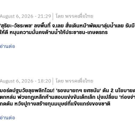
August 6, 2026 - 21:29
โดย พรรคเพื่อไทย
‘สุริยะ-วัชระพล’ ลงพื้นที่ จ.เลย สั่งเดินหน้าพัฒนาลุ่มน้ำเลย ร
ให้ดี หนุนความมั่นคงด้านน้ำให้ประชาชน-เกษตรกร
อ่านต่อ
August 6, 2026 - 18:20
โดย พรรคเพื่อไทย
บอร์ดปฐมวัยลุยพลิกโฉม! ‘รองนายกฯ ยศชนัน’ ดัน 2 นโยบายด่วน
ตกหล่น พ่วงกฎเหล็กห้ามสอบแข่งขันเด็กเล็ก มุ่งเปลี่ยน ‘ท่องจำ
กดดัน หวังปูทางสร้างทุนมนุษย์ที่แข็งแกร่งของชาติ
อ่านต่อ