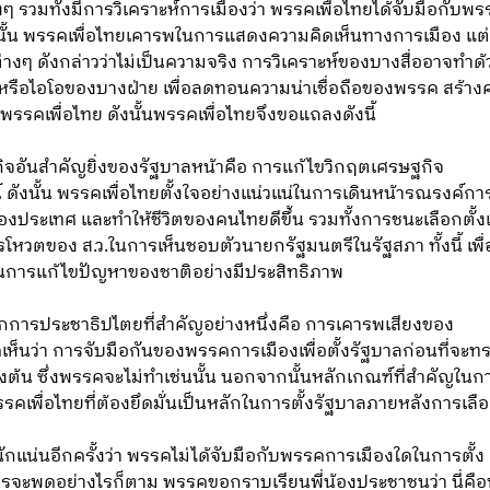
งๆ รวมทั้งมีการวิเคราะห์การเมืองว่า พรรคเพื่อไทยได้จับมือกับพ
วนั้น พรรคเพื่อไทยเคารพในการแสดงความคิดเห็นทางการเมือง แต่
างๆ ดังกล่าวว่าไม่เป็นความจริง การวิเคราะห์ของบางสื่ออาจทำด้
ารหรือไอโอของบางฝ่าย เพื่อลดทอนความน่าเชื่อถือของพรรค สร้
พรรคเพื่อไทย ดังนั้นพรรคเพื่อไทยจึงขอแถลงดังนี้
กิจอันสำคัญยิ่งของรัฐบาลหน้าคือ การแก้ไขวิกฤตเศรษฐกิจ
ดังนั้น พรรคเพื่อไทยตั้งใจอย่างแน่วแน่ในการเดินหน้ารณรงค์การ
งประเทศ และทำให้ชีวิตของคนไทยดีขึ้น รวมทั้งการชนะเลือกตั้งแ
โหวตของ ส.ว.ในการเห็นชอบตัวนายกรัฐมนตรีในรัฐสภา ทั้งนี้ เพ
งในการแก้ไขปัญหาของชาติอย่างมีประสิทธิภาพ
ักการประชาธิปไตยที่สำคัญอย่างหนึ่งคือ การเคารพเสียงของ
็นว่า การจับมือกันของพรรคการเมืองเพื่อตั้งรัฐบาลก่อนที่จะทร
ต้น ซึ่งพรรคจะไม่ทำเช่นนั้น นอกจากนั้นหลักเกณฑ์ที่สำคัญในกา
ื่อไทยที่ต้องยึดมั่นเป็นหลักในการตั้งรัฐบาลภายหลังการเลือก
กแน่นอีกครั้งว่า พรรคไม่ได้จับมือกับพรรคการเมืองใดในการตั้ง
ใครจะพูดอย่างไรก็ตาม พรรคขอกราบเรียนพี่น้องประชาชนว่า นี่คือ