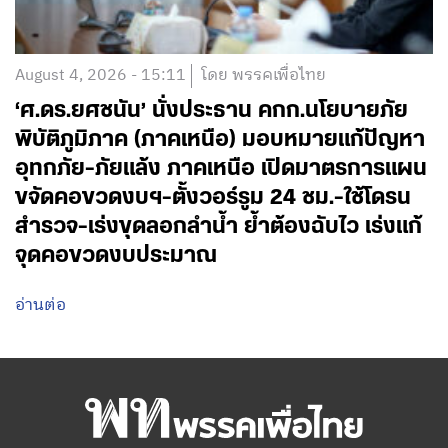
August 4, 2026 - 15:11
โดย พรรคเพื่อไทย
‘ศ.ดร.ยศชนัน’ นั่งประธาน คกก.นโยบายภัย
พิบัติภูมิภาค (ภาคเหนือ) มอบหมายแก้ปัญหา
อุทกภัย-ภัยแล้ง ภาคเหนือ เปิดมาตรการแผน
ขจัดคอขวดงบฯ-ตั้งวอร์รูม 24 ชม.-ใช้โดรน
สำรวจ-เร่งขุดลอกลำน้ำ ย้ำต้องฉับไว เร่งแก้
จุดคอขวดงบประมาณ
อ่านต่อ