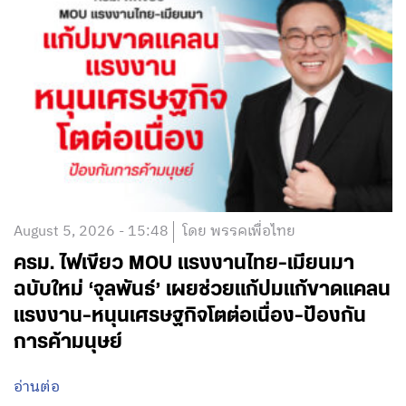
August 5, 2026 - 15:48
โดย พรรคเพื่อไทย
ครม. ไฟเขียว MOU แรงงานไทย-เมียนมา
ฉบับใหม่ ‘จุลพันธ์’ เผยช่วยแก้ปมแก้ขาดแคลน
แรงงาน-หนุนเศรษฐกิจโตต่อเนื่อง-ป้องกัน
การค้ามนุษย์
อ่านต่อ