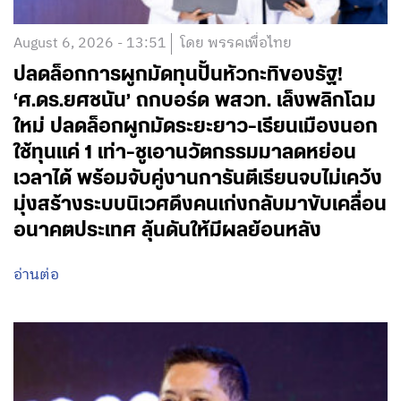
August 6, 2026 - 13:51
โดย พรรคเพื่อไทย
ปลดล็อกการผูกมัดทุนปั้นหัวกะทิของรัฐ!
‘ศ.ดร.ยศชนัน’ ถกบอร์ด พสวท. เล็งพลิกโฉม
ใหม่ ปลดล็อกผูกมัดระยะยาว-เรียนเมืองนอก
ใช้ทุนแค่ 1 เท่า-ชูเอานวัตกรรมมาลดหย่อน
เวลาได้ พร้อมจับคู่งานการันตีเรียนจบไม่เคว้ง
มุ่งสร้างระบบนิเวศดึงคนเก่งกลับมาขับเคลื่อน
อนาคตประเทศ ลุ้นดันให้มีผลย้อนหลัง
อ่านต่อ