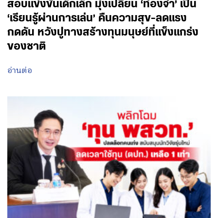
สอบแข่งขันเด็กเล็ก มุ่งเปลี่ยน ‘ท่องจำ’ เป็น
‘เรียนรู้ผ่านการเล่น’ คืนความสุข-ลดแรง
กดดัน หวังปูทางสร้างทุนมนุษย์ที่แข็งแกร่ง
ของชาติ
อ่านต่อ