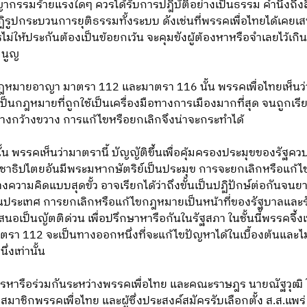
ญากรรมร้ายแรงใดๆ ควรได้รับการปฎิบัติอย่างเป็นธรรม คำนึงถึง
ปฏิรูปกระบวนการยุติธรรมทั้งระบบ ดังเช่นที่พรรคเพื่อไทยได้เคยเ
ให้ประกันต้องเป็นข้อยกเว้น จะคุมขังผู้ต้องหาหรือจำเลยไว้เกิน 1 
มนูญ
ฎหมายอาญา มาตรา 112 และมาตรา 116 นั้น พรรคเพื่อไทยเห็นว่
่น เป็นกฎหมายที่ถูกใช้เป็นเครื่องมือทางการเมืองมากที่สุด จนถูก
างกว้างขวาง การแก้ไขหรือยกเลิกจึงน่าจะกระทำได้
 พรรคเห็นว่ามาตรานี้ บัญญัติขึ้นเพื่อคุ้มครองประมุขของรัฐควบ
ิปไตยอันมีพระมหากษัตริย์เป็นประมุข การจะยกเลิกหรือแก้ไ
ามคิดแบบสุดขั้ว อาจเรียกได้ว่าถึงขั้นเป็นปฏิปักษ์ต่อกันจนยา
ระเทศ การยกเลิกหรือแก้ไขกฎหมายเป็นหน้าที่ของรัฐบาลและรั
นอเป็นญัตติด่วน เพื่อปรึกษาหารือกันในรัฐสภา ในชั้นนี้พรรคจึ้ง
ตรา 112 จะเป็นทางออกหนึ่งที่จะแก้ไขปัญหาได้ในเบื้องต้นและ
งเท่านั้น
การหารือร่วมกันระหว่างพรรคเพื่อไทย และคณะราษฎร นายณัฐวุฒิ ใส
มาชิกพรรคเพื่อไทย และผู้ซึ่งประสงค์สมัครรับเลือกตั้ง ส.ส.แพร่