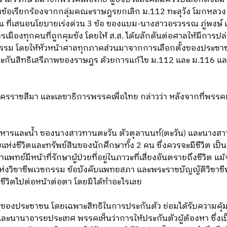
ังข้อเรียกร้องจากกลุ่มคณะราษฎรยกเลิก ม.112 ทะลุวัง โมกหลวง 
ชน ที่เสนอนโยบายเร่งด่วน 3 ข้อ ของแบม-นางสาวอรวรรณ ภู่พงษ์
รเมืองทุกคนที่ถูกคุมขัง โดยให้ ส.ส. ได้ผลักดันต่อศาลให้มีการป
ิธรรม โดยให้หัวหน้าศาลทุกภาคส่วนมาจากการเลือกตั้งของประชาช
กันสิทธิเสรีภาพของราษฎร ด้วยการแก้ไข ม.112 และ ม.116 และ
รราชสีมา และเลขาธิการพรรคเพื่อไทย กล่าวว่า หลังจากที่พรรคเ
รและน้ำ ของนางสาวทานตะวัน ตัวตุลานนท์(ตะวัน) และนางสาวอ
่งชีวิตและทรัพย์สินของนักศึกษาทั้ง 2 คน ซึ่งควรจะมีชีวิต เ
าแพทย์มีหน้าที่รักษาผู้ป่วยที่อยู่ในภาวะที่เสี่ยงอันตรายถึงชีวิ
ห่งวิชาชีพเวชกรรม ข้อบังคับแพทยสภา และพระราชบัญญัติวิชาชี
นชีวิตไปต่อหน้าต่อตา โดยมิได้ทำอะไรเลย
าพของประชาชน โดยเฉพาะสิทธิในการประกันตัว ย่อมได้รับความคุ้ม
นานาอารยประเทศ พรรคเห็นว่าการให้ประกันตัวผู้ต้องหา ซึ่งเป็น