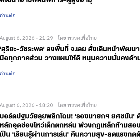
พัฒนาอาชีพคนพิการ-ผู้สูงอายุ
อ่านต่อ
August 6, 2026 - 21:29
โดย พรรคเพื่อไทย
‘สุริยะ-วัชระพล’ ลงพื้นที่ จ.เลย สั่งเดินหน้าพัฒนา
มือทุกภาคส่วน วางแผนให้ดี หนุนความมั่นคงด้
อ่านต่อ
August 6, 2026 - 18:20
โดย พรรคเพื่อไทย
บอร์ดปฐมวัยลุยพลิกโฉม! ‘รองนายกฯ ยศชนัน’ ดั
หลักอุดช่องโหว่เด็กตกหล่น พ่วงกฎเหล็กห้ามสอบแข่
เป็น ‘เรียนรู้ผ่านการเล่น’ คืนความสุข-ลดแรงกดดั