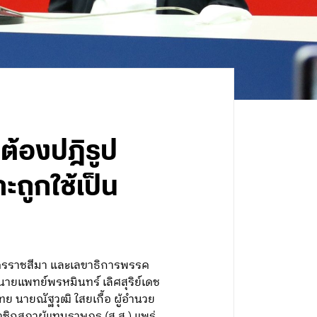
ต้องปฎิรูป
ะถูกใช้เป็น
นครราชสีมา และเลขาธิการพรรค
 นายแพทย์พรหมินทร์ เลิศสุริย์เดช
นายณัฐวุฒิ ใสยเกื้อ ผู้อำนวย
าชิกสภาผู้แทนราษฎร (ส.ส.) แพร่