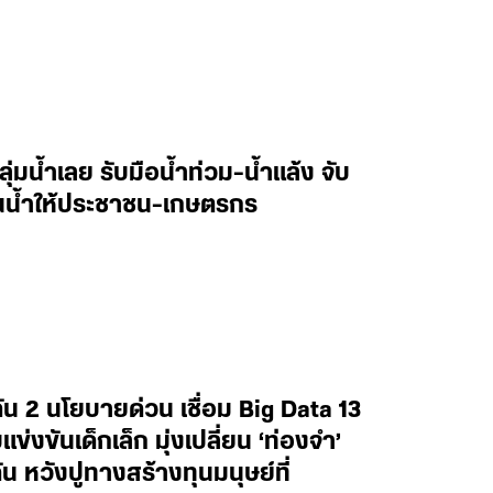
ลุ่มน้ำเลย รับมือน้ำท่วม-น้ำแล้ง จับ
านน้ำให้ประชาชน-เกษตรกร
น 2 นโยบายด่วน เชื่อม Big Data 13
งขันเด็กเล็ก มุ่งเปลี่ยน ‘ท่องจำ’
น หวังปูทางสร้างทุนมนุษย์ที่