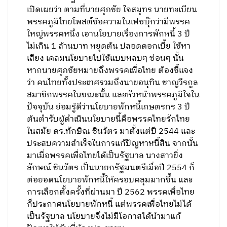
เปิดเผยว่า ตามที่นายศุภชัย ใจสมุทร นายทะเบียน
พรรคภูมิไทยโพสต์ข้อความในเฟซบุ๊กว่ามีพรรค
ใหญ่พรรคหนึ่ง เอานโยบายเรื่องการพักหนี้ 3 ปี
ไม่เกิน 1 ล้านบาท หยุดต้น ปลอดดอกเบี้ย ใช้หา
เสียง เคลมนโยบายไปใช้แบบหลบๆ ซ่อนๆ นั้น
หากนายศุภชัยหมายถึงพรรคเพื่อไทย ต้องชี้แจง
ว่า คนไทยทั้งประเทศรวมถึงนายอนุทิน ชาญวีรกูล
สมาชิกพรรคในขณะนั้น และหัวหน้าพรรคภูมิใจใน
ปัจจุบัน ย่อมรู้ดีว่านโยบายพักหนี้เกษตรกร 3 ปี
ต้นตำรับผู้ดำเนินนโยบายนี้คือพรรคไทยรักไทย
ในสมัย ดร.ทักษิณ ชินวัตร มาตั้งแต่ปี 2544 และ
ประสบความสำเร็จในการแก้ปัญหาหนี้สิน จากนั้น
มาเมื่อพรรคเพื่อไทยได้เป็นรัฐบาล นางสาวยิ่ง
ลักษณ์ ชินวัตร เป็นนายกรัฐมนตรีเมื่อปี 2554 ก็
ต่อยอดนโยบายพักหนี้ให้ครอบคลุมมากขึ้น และ
การเลือกตั้งครั้งที่ผ่านมา ปี 2562 พรรคเพื่อไทย
ก็ประกาศนโยบายพักหนี้ แต่พรรคเพื่อไทยไม่ได้
เป็นรัฐบาล นโยบายจึงไม่มีโอกาสได้นำมาแก้