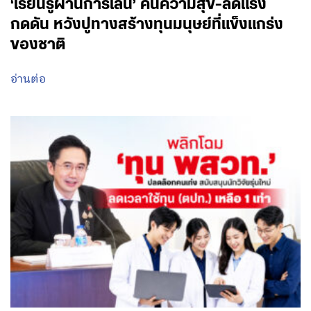
‘เรียนรู้ผ่านการเล่น’ คืนความสุข-ลดแรง
กดดัน หวังปูทางสร้างทุนมนุษย์ที่แข็งแกร่ง
ของชาติ
อ่านต่อ