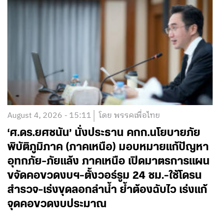
August 4, 2026 - 15:11
โดย พรรคเพื่อไทย
‘ศ.ดร.ยศชนัน’ นั่งประธาน คกก.นโยบายภัย
พิบัติภูมิภาค (ภาคเหนือ) มอบหมายแก้ปัญหา
อุทกภัย-ภัยแล้ง ภาคเหนือ เปิดมาตรการแผน
ขจัดคอขวดงบฯ-ตั้งวอร์รูม 24 ชม.-ใช้โดรน
สำรวจ-เร่งขุดลอกลำน้ำ ย้ำต้องฉับไว เร่งแก้
จุดคอขวดงบประมาณ