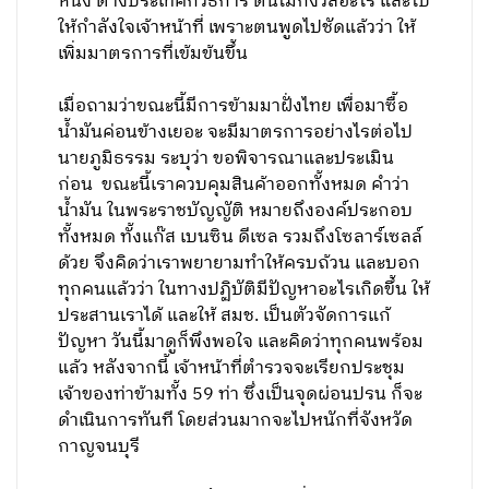
หนึ่ง ต่างประเทศก็วิธีการ ตนไม่กังวลอะไร และไป
ให้กำลังใจเจ้าหน้าที่ เพราะตนพูดไปชัดแล้วว่า ให้
เพิ่มมาตรการที่เข้มข้นขึ้น
เมื่อถามว่าขณะนี้มีการข้ามมาฝั่งไทย เพื่อมาซื้อ
น้ำมันค่อนข้างเยอะ จะมีมาตรการอย่างไรต่อไป
นายภูมิธรรม ระบุว่า ขอพิจารณาและประเมิน
ก่อน ขณะนี้เราควบคุมสินค้าออกทั้งหมด คำว่า
น้ำมัน ในพระราชบัญญัติ หมายถึงองค์ประกอบ
ทั้งหมด ทั้งแก๊ส เบนซิน ดีเซล รวมถึงโซลาร์เซลล์
ด้วย จึงคิดว่าเราพยายามทำให้ครบถ้วน และบอก
ทุกคนแล้วว่า ในทางปฏิบัติมีปัญหาอะไรเกิดขึ้น ให้
ประสานเราได้ และให้ สมช. เป็นตัวจัดการแก้
ปัญหา วันนี้มาดูก็พึงพอใจ และคิดว่าทุกคนพร้อม
แล้ว หลังจากนี้ เจ้าหน้าที่ตำรวจจะเรียกประชุม
เจ้าของท่าข้ามทั้ง 59 ท่า ซึ่งเป็นจุดผ่อนปรน ก็จะ
ดำเนินการทันที โดยส่วนมากจะไปหนักที่จังหวัด
กาญจนบุรี