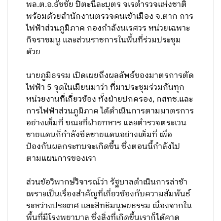
พล.ต.อ.ธัชชัย ปิตะนีละบุตร จเรตำรวจแห่งชาติ
พร้อมด้วยสำนักงานตรวจคนเข้าเมือง จ.ตาก การ
ไฟฟ้าส่วนภูมิภาค กองกำลังนเรศวร หน่วยเฉพาะ
กิจราชมนู และส่วนราชการในพื้นที่ร่วมประชุม
ด้วย
นายภูมิธรรม เปิดเผยถึงผลลัพธ์ของมาตรการตัด
ไฟฟ้า 5 จุดในเมียนมาว่า ที่มาประชุมร่วมกันทุก
หน่วยงานที่เกี่ยวข้อง ทั้งฝ่ายปกครอง, กสทช.และ
การไฟฟ้าส่วนภูมิภาค ได้ดำเนินการตามมาตรการ
อย่างเต็มที่ ขณะที่ฝ่ายทหาร และตำรวจตระเวน
ชายแดนก็กำลังซีลชายแดนอย่างเต็มที่ เพื่อ
ป้องกันผลกระทบจะเกิดขึ้น ซึ่งตอนนี้กำลังไป
ตามแผนการของเรา
ส่วนข้อวิพากษ์วิจารณ์ว่า รัฐบาลดำเนินการล่าช้า
เพราะเป็นเรื่องสำคัญที่เกี่ยวข้องกับความสัมพันธ์
ระหว่างประเทศ และสิทธิมนุษยธรรม เนื่องจากใน
พื้นที่มีโรงพยาบาล ซึ่งสิ่งที่เกิดขึ้นเราก็ได้คาด