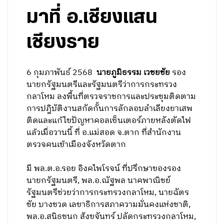
มาที่ อ.เชียงแสน
เชียงราย
6 กุมภาพันธ์ 2568
นายภูมิธรรม เวชยชัย
รอง
นายกรัฐมนตรีและรัฐมนตรีว่าการกระทรวง
กลาโหม ลงพื้นที่ตรวจราชการและประชุมติดตาม
การปฎิบัติงานสกัดกั้นการลักลอบลำเลียงยาเสพ
ติดและแก้ไขปัญหาคอลเซ็นเตอร์ภายหลังตัดไฟ
แล้วเมื่อวานนี้ ที่ อ.แม่สอด จ.ตาก ที่สำนักงาน
ตรวจคนเข้าเมืองจังหวัดตาก
มี พล.ต.อ.รอย อิงคไพโรจน์ ที่ปรึกษาของรอง
นายกรัฐมนตรี, พล.อ.ณัฐพล นาคพาณิชย์
รัฐมนตรีช่วยว่าการกระทรวงกลาโหม, นายฉัตร
ชัย บางชวด เลขาธิการสภาความมั่นคงแห่งชาติ,
พล.อ.สนิธชนก สังขจันทร์ ปลัดกระทรวงกลาโหม,