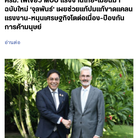
ครม. ไฟเขียว MOU แรงงานไทย-เมียนมา
ฉบับใหม่ ‘จุลพันธ์’ เผยช่วยแก้ปมแก้ขาดแคลน
แรงงาน-หนุนเศรษฐกิจโตต่อเนื่อง-ป้องกัน
การค้ามนุษย์
อ่านต่อ