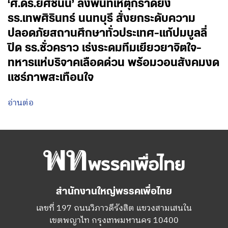
‘ศ.ดร.ยศชนัน’ ลงพื้นที่เหตุกราดยิง
รร.เทพศิรินทร์ นนทบุรี สั่งยกระดับความ
ปลอดภัยสถานศึกษาทั่วประเทศ-แก้ปมบูลลี่
ปิด รร.ชั่วคราว เร่งระดมทีมเยียวยาจิตใจ-
ทหารแห่บริจาคเลือดด่วน พร้อมวอนสังคมงด
แชร์ภาพสะเทือนใจ
อ่านต่อ
สำนักงานใหญ่พรรคเพื่อไทย
เลขที่ 197 ถนนวิภาวดีรังสิต แขวงสามเสนใน
เขตพญาไท กรุงเทพมหานคร 10400