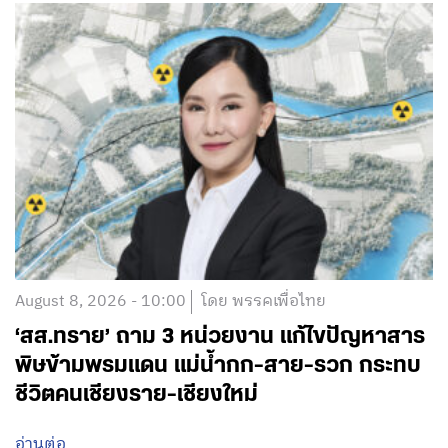
August 8, 2026 - 10:00
โดย พรรคเพื่อไทย
‘สส.ทราย’ ถาม 3 หน่วยงาน แก้ไขปัญหาสาร
พิษข้ามพรมแดน แม่น้ำกก-สาย-รวก กระทบ
ชีวิตคนเชียงราย-เชียงใหม่
อ่านต่อ