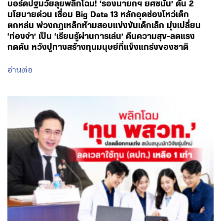
บอร์ดปฐมวัยลุยพลิกโฉม! ‘รองนายกฯ ยศชนัน’ ดัน 2
นโยบายด่วน เชื่อม Big Data 13 หลักอุดช่องโหว่เด็ก
ตกหล่น พ่วงกฎเหล็กห้ามสอบแข่งขันเด็กเล็ก มุ่งเปลี่ยน
‘ท่องจำ’ เป็น ‘เรียนรู้ผ่านการเล่น’ คืนความสุข-ลดแรง
กดดัน หวังปูทางสร้างทุนมนุษย์ที่แข็งแกร่งของชาติ
อ่านต่อ