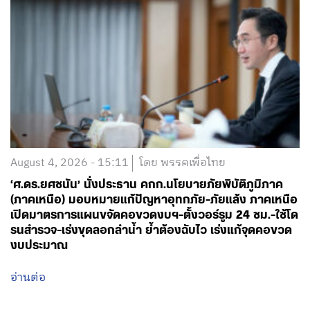
August 4, 2026 - 15:11
โดย พรรคเพื่อไทย
‘ศ.ดร.ยศชนัน’ นั่งประธาน คกก.นโยบายภัยพิบัติภูมิภาค
(ภาคเหนือ) มอบหมายแก้ปัญหาอุทกภัย-ภัยแล้ง ภาคเหนือ
เปิดมาตรการแผนขจัดคอขวดงบฯ-ตั้งวอร์รูม 24 ชม.-ใช้โด
รนสำรวจ-เร่งขุดลอกลำน้ำ ย้ำต้องฉับไว เร่งแก้จุดคอขวด
งบประมาณ
อ่านต่อ