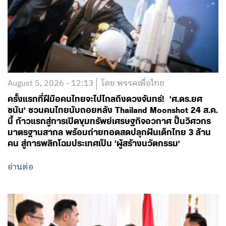
August 5, 2026 - 12:13
โดย พรรคเพื่อไทย
ครั้งแรกที่ฝีมือคนไทยจะไปไกลถึงดวงจันทร์! ‘ศ.ดร.ยศ
ชนัน’ ชวนคนไทยนับถอยหลัง Thailand Moonshot 24 ส.ค.
นี้ ก้าวแรกสู่การเปิดขุมทรัพย์เศรษฐกิจอวกาศ ปั้นวิศวกร
มาตรฐานสากล พร้อมถ่ายทอดสดปลุกฝันเด็กไทย 3 ล้าน
คน สู่การพลิกโฉมประเทศเป็น ‘ผู้สร้างนวัตกรรม’
อ่านต่อ