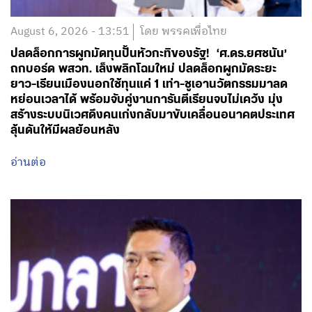
August 6, 2026 - 13:51
โดย พรรคเพื่อไทย
ปลดล็อกการผูกมัดทุนปั้นหัวกะทิของรัฐ! ‘ศ.ดร.ยศชนัน’
ถกบอร์ด พสวท. เล็งพลิกโฉมใหม่ ปลดล็อกผูกมัดระยะ
ยาว-เรียนเมืองนอกใช้ทุนแค่ 1 เท่า-ชูเอานวัตกรรมมาลด
หย่อนเวลาได้ พร้อมจับคู่งานการันตีเรียนจบไม่เคว้ง มุ่ง
สร้างระบบนิเวศดึงคนเก่งกลับมาขับเคลื่อนอนาคตประเทศ
ลุ้นดันให้มีผลย้อนหลัง
อ่านต่อ