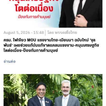
August 5, 2026 - 15:48
โดย พรรคเพื่อไทย
ครม. ไฟเขียว MOU แรงงานไทย-เมียนมา ฉบับใหม่ ‘จุล
พันธ์’ เผยช่วยแก้ปมแก้ขาดแคลนแรงงาน-หนุนเศรษฐกิจ
โตต่อเนื่อง-ป้องกันการค้ามนุษย์
อ่านต่อ