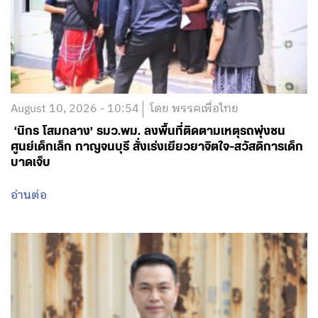
August 10, 2026 - 10:54
โดย พรรคเพื่อไทย
‘นิกร โสมกลาง’ รมว.พม. ลงพื้นที่ติดตามเหตุรถพุ่งชน
ศูนย์เด็กเล็ก กาญจนบุรี สั่งเร่งเยียวยาจิตใจ-สวัสดิการเด็ก
บาดเจ็บ
อ่านต่อ