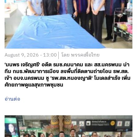
August 9, 2026 - 13:00
โดย พรรคเพื่อไทย
‘มนพร เจริญศรี’ อดีต รมช.คมนาคม และ สส.นครพนม นำ
ทีม กมธ.พัฒนาการเมือง ลงพื้นที่ติดตามถ่ายโอน รพ.สต.
เข้า อบจ.นครพนม ชู ‘รพ.สต.หนองญาติ’ โมเดลสำเร็จ เพิ่ม
ศักยภาพดูแลสุขภาพชุมชน
อ่านต่อ