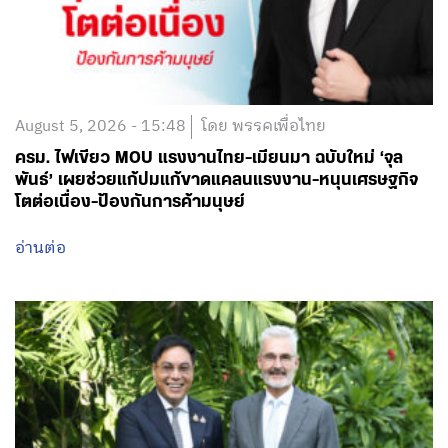
August 5, 2026 - 15:48
โดย พรรคเพื่อไทย
ครม. ไฟเขียว MOU แรงงานไทย-เมียนมา ฉบับใหม่ ‘จุล
พันธ์’ เผยช่วยแก้ปมแก้ขาดแคลนแรงงาน-หนุนเศรษฐกิจ
โตต่อเนื่อง-ป้องกันการค้ามนุษย์
อ่านต่อ