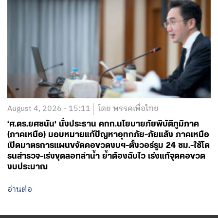
August 4, 2026 - 15:11
โดย พรรคเพื่อไทย
‘ศ.ดร.ยศชนัน’ นั่งประธาน คกก.นโยบายภัยพิบัติภูมิภาค
(ภาคเหนือ) มอบหมายแก้ปัญหาอุทกภัย-ภัยแล้ง ภาคเหนือ
เปิดมาตรการแผนขจัดคอขวดงบฯ-ตั้งวอร์รูม 24 ชม.-ใช้โด
รนสำรวจ-เร่งขุดลอกลำน้ำ ย้ำต้องฉับไว เร่งแก้จุดคอขวด
งบประมาณ
อ่านต่อ