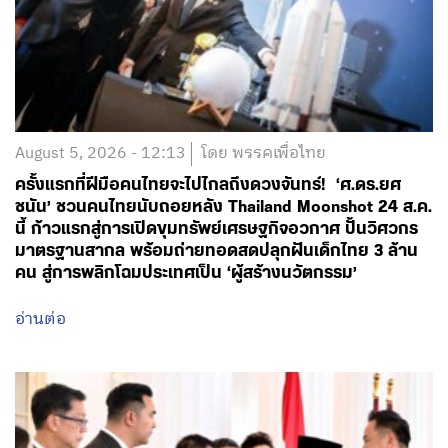
August 5, 2026 - 12:13
โดย พรรคเพื่อไทย
ครั้งแรกที่ฝีมือคนไทยจะไปไกลถึงดวงจันทร์! ‘ศ.ดร.ยศ
ชนัน’ ชวนคนไทยนับถอยหลัง Thailand Moonshot 24 ส.ค.
นี้ ก้าวแรกสู่การเปิดขุมทรัพย์เศรษฐกิจอวกาศ ปั้นวิศวกร
มาตรฐานสากล พร้อมถ่ายทอดสดปลุกฝันเด็กไทย 3 ล้าน
คน สู่การพลิกโฉมประเทศเป็น ‘ผู้สร้างนวัตกรรม’
อ่านต่อ