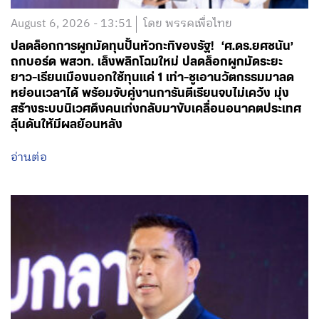
August 6, 2026 - 13:51
โดย พรรคเพื่อไทย
ปลดล็อกการผูกมัดทุนปั้นหัวกะทิของรัฐ! ‘ศ.ดร.ยศชนัน’
ถกบอร์ด พสวท. เล็งพลิกโฉมใหม่ ปลดล็อกผูกมัดระยะ
ยาว-เรียนเมืองนอกใช้ทุนแค่ 1 เท่า-ชูเอานวัตกรรมมาลด
หย่อนเวลาได้ พร้อมจับคู่งานการันตีเรียนจบไม่เคว้ง มุ่ง
สร้างระบบนิเวศดึงคนเก่งกลับมาขับเคลื่อนอนาคตประเทศ
ลุ้นดันให้มีผลย้อนหลัง
อ่านต่อ