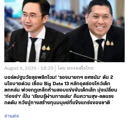
August 6, 2026 - 18:20
โดย พรรคเพื่อไทย
บอร์ดปฐมวัยลุยพลิกโฉม! ‘รองนายกฯ ยศชนัน’ ดัน 2
นโยบายด่วน เชื่อม Big Data 13 หลักอุดช่องโหว่เด็ก
ตกหล่น พ่วงกฎเหล็กห้ามสอบแข่งขันเด็กเล็ก มุ่งเปลี่ยน
‘ท่องจำ’ เป็น ‘เรียนรู้ผ่านการเล่น’ คืนความสุข-ลดแรง
กดดัน หวังปูทางสร้างทุนมนุษย์ที่แข็งแกร่งของชาติ
อ่านต่อ