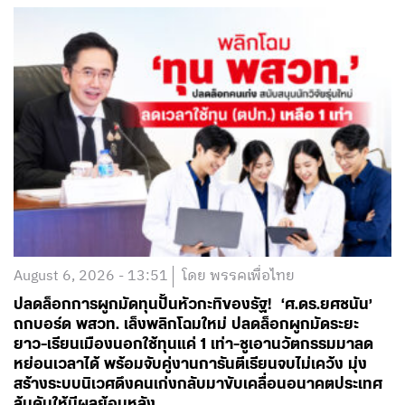
August 6, 2026 - 13:51
โดย พรรคเพื่อไทย
ปลดล็อกการผูกมัดทุนปั้นหัวกะทิของรัฐ! ‘ศ.ดร.ยศชนัน’
ถกบอร์ด พสวท. เล็งพลิกโฉมใหม่ ปลดล็อกผูกมัดระยะ
ยาว-เรียนเมืองนอกใช้ทุนแค่ 1 เท่า-ชูเอานวัตกรรมมาลด
หย่อนเวลาได้ พร้อมจับคู่งานการันตีเรียนจบไม่เคว้ง มุ่ง
สร้างระบบนิเวศดึงคนเก่งกลับมาขับเคลื่อนอนาคตประเทศ
ลุ้นดันให้มีผลย้อนหลัง