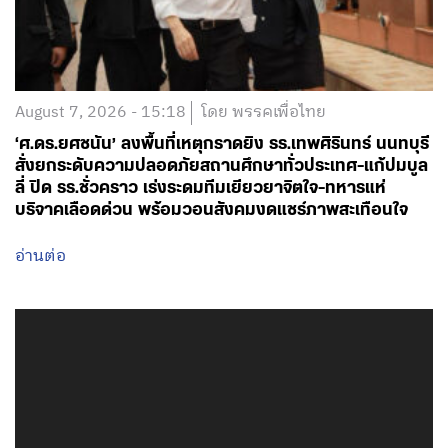
August 7, 2026 - 15:18
โดย พรรคเพื่อไทย
‘ศ.ดร.ยศชนัน’ ลงพื้นที่เหตุกราดยิง รร.เทพศิรินทร์ นนทบุรี
สั่งยกระดับความปลอดภัยสถานศึกษาทั่วประเทศ-แก้ปมบูล
ลี่ ปิด รร.ชั่วคราว เร่งระดมทีมเยียวยาจิตใจ-ทหารแห่
บริจาคเลือดด่วน พร้อมวอนสังคมงดแชร์ภาพสะเทือนใจ
อ่านต่อ