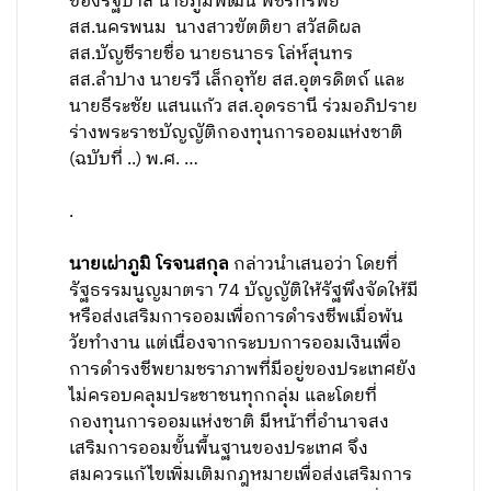
ของรัฐบาล นายภูมิพัฒน์ พชรทรัพย์
สส.นครพนม นางสาวขัตติยา สวัสดิผล
สส.บัญชีรายชื่อ นายธนาธร โล่ห์สุนทร
สส.ลำปาง นายรวี เล็กอุทัย สส.อุตรดิตถ์ และ
นายธีระชัย แสนแก้ว สส.อุดรธานี ร่วมอภิปราย
ร่างพระราชบัญญัติกองทุนการออมแห่งชาติ
(ฉบับที่ ..) พ.ศ. …
.
นายเผ่าภูมิ โรจนสกุล
กล่าวนำเสนอว่า โดยที่
รัฐธรรมนูญมาตรา 74 บัญญัติให้รัฐพึงจัดให้มี
หรือส่งเสริมการออมเพื่อการดำรงชีพเมื่อพ้น
วัยทำงาน แต่เนื่องจากระบบการออมเงินเพื่อ
การดำรงชีพยามชราภาพที่มีอยู่ของประเทศยัง
ไม่ครอบคลุมประชาชนทุกกลุ่ม และโดยที่
กองทุนการออมแห่งชาติ มีหน้าที่อำนาจสง
เสริมการออมขั้นพื้นฐานของประเทศ จึง
สมควรแก้ไขเพิ่มเติมกฎหมายเพื่อส่งเสริมการ