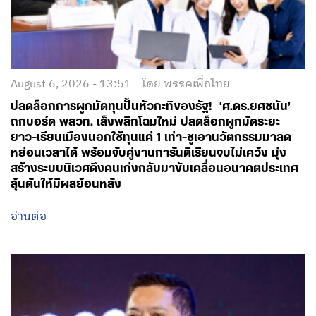
August 6, 2026 - 13:51
โดย พรรคเพื่อไทย
ปลดล็อกการผูกมัดทุนปั้นหัวกะทิของรัฐ! ‘ศ.ดร.ยศชนัน’
ถกบอร์ด พสวท. เล็งพลิกโฉมใหม่ ปลดล็อกผูกมัดระยะ
ยาว-เรียนเมืองนอกใช้ทุนแค่ 1 เท่า-ชูเอานวัตกรรมมาลด
หย่อนเวลาได้ พร้อมจับคู่งานการันตีเรียนจบไม่เคว้ง มุ่ง
สร้างระบบนิเวศดึงคนเก่งกลับมาขับเคลื่อนอนาคตประเทศ
ลุ้นดันให้มีผลย้อนหลัง
อ่านต่อ