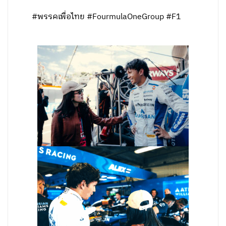
#พรรคเพื่อไทย #FourmulaOneGroup #F1