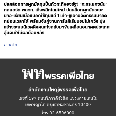
ปลดล็อกการผูกมัดทุนปั้นหัวกะทิของรัฐ! ‘ศ.ดร.ยศชนัน’
ถกบอร์ด พสวท. เล็งพลิกโฉมใหม่ ปลดล็อกผูกมัดระยะ
ยาว-เรียนเมืองนอกใช้ทุนแค่ 1 เท่า-ชูเอานวัตกรรมมาลด
หย่อนเวลาได้ พร้อมจับคู่งานการันตีเรียนจบไม่เคว้ง มุ่ง
สร้างระบบนิเวศดึงคนเก่งกลับมาขับเคลื่อนอนาคตประเทศ
ลุ้นดันให้มีผลย้อนหลัง
อ่านต่อ
สำนักงานใหญ่พรรคเพื่อไทย
เลขที่ 197 ถนนวิภาวดีรังสิต แขวงสามเสนใน
เขตพญาไท กรุงเทพมหานคร 10400
โทร.02-6506000