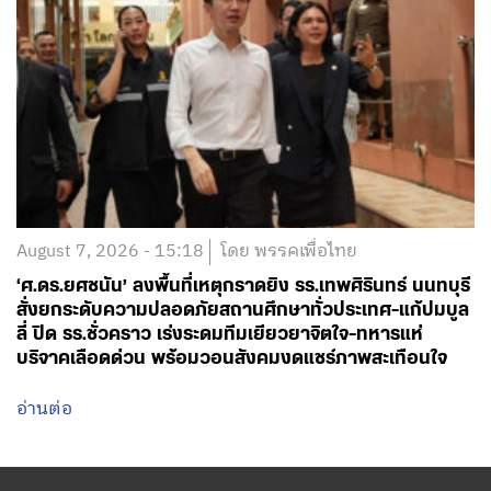
August 7, 2026 - 15:18
โดย พรรคเพื่อไทย
‘ศ.ดร.ยศชนัน’ ลงพื้นที่เหตุกราดยิง รร.เทพศิรินทร์ นนทบุรี
สั่งยกระดับความปลอดภัยสถานศึกษาทั่วประเทศ-แก้ปมบูล
ลี่ ปิด รร.ชั่วคราว เร่งระดมทีมเยียวยาจิตใจ-ทหารแห่
บริจาคเลือดด่วน พร้อมวอนสังคมงดแชร์ภาพสะเทือนใจ
อ่านต่อ