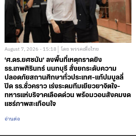
August 7, 2026 - 15:18
โดย พรรคเพื่อไทย
‘ศ.ดร.ยศชนัน’ ลงพื้นที่เหตุกราดยิง
รร.เทพศิรินทร์ นนทบุรี สั่งยกระดับความ
ปลอดภัยสถานศึกษาทั่วประเทศ-แก้ปมบูลลี่
ปิด รร.ชั่วคราว เร่งระดมทีมเยียวยาจิตใจ-
ทหารแห่บริจาคเลือดด่วน พร้อมวอนสังคมงด
แชร์ภาพสะเทือนใจ
อ่านต่อ