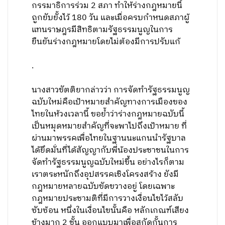
กรรมาธิการร่วม 2 สภา ทำให้ร่างกฎหมายนี้
ถูกยับยั้งไว้ 180 วัน และเมื่อครบกำหนดสภาผู้
แทนราษฎรมีสิทธิตามรัฐธรรมนูญในการ
ยืนยันร่างกฎหมายโดยไม่ต้องมีการปรับแก้
.
นางสาวขัตติยากล่าวว่า การจัดทำรัฐธรรมนูญ
ฉบับใหม่คือเป้าหมายสำคัญทางการเมืองของ
ไทยในห้วงเวลานี้ ขอย้ำว่าร่างกฎหมายฉบับนี้
เป็นหมุดหมายสำคัญที่จะพาไปถึงเป้าหมาย ที่
ผ่านมาพรรคเพื่อไทยในฐานนะแกนนำรัฐบาล
ได้ยึดมั่นที่ได้สัญญากับพี่น้องประชาชนในการ
จัดทำรัฐธรรมนูญฉบับใหม่ขึ้น อย่างไรก็ตาม
เราตระหนักถึงอุปสรรคเชิงโครงสร้าง ยังมี
กฎหมายหลายฉบับขัดขวางอยู่ โดยเฉพาะ
กฎหมายประชามติที่มีการวางเงื่อนไขไว้สลับ
ซับซ้อน หนึ่งในเงื่อนไขนั้นคือ หลักเกณฑ์เสียง
ข้างมาก 2 ชั้น ออกแบบมาเพื่อสกัดกั้นการ