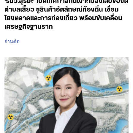
‘รมว.สุริยะ’ เปิดเทศกาลกินเงาะเมืองเลยของดี
ตำบลเสี้ยว ชูสินค้าอัตลักษณ์ท้องถิ่น เชื่อม
โยงตลาดและการท่องเที่ยว พร้อมขับเคลื่อน
เศรษฐกิจฐานราก
อ่านต่อ