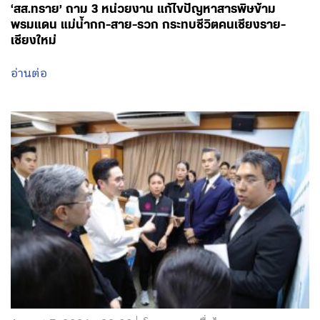
‘สส.ทราย’ ถาม 3 หน่วยงาน แก้ไขปัญหาสารพิษข้าม
พรมแดน แม่น้ำกก-สาย-รวก กระทบชีวิตคนเชียงราย-
เชียงใหม่
อ่านต่อ