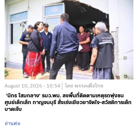
August 10, 2026 - 10:54
โดย พรรคเพื่อไทย
‘นิกร โสมกลาง’ รมว.พม. ลงพื้นที่ติดตามเหตุรถพุ่งชน
ศูนย์เด็กเล็ก กาญจนบุรี สั่งเร่งเยียวยาจิตใจ-สวัสดิการเด็ก
บาดเจ็บ
อ่านต่อ