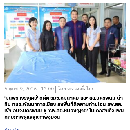
August 9, 2026 - 13:00
โดย พรรคเพื่อไทย
‘มนพร เจริญศรี’ อดีต รมช.คมนาคม และ สส.นครพนม นำ
ทีม กมธ.พัฒนาการเมือง ลงพื้นที่ติดตามถ่ายโอน รพ.สต.
เข้า อบจ.นครพนม ชู ‘รพ.สต.หนองญาติ’ โมเดลสำเร็จ เพิ่ม
ศักยภาพดูแลสุขภาพชุมชน