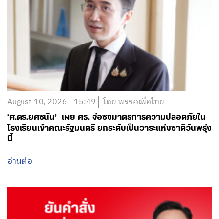
August 10, 2026 - 15:49
โดย พรรคเพื่อไทย
‘ศ.ดร.ยศชนัน’ เผย ศธ. จ่อชงมาตรการความปลอดภัยใน
โรงเรียนเข้าคณะรัฐมนตรี ยกระดับเป็นวาระแห่งชาติวันพรุ่ง
นี้
อ่านต่อ