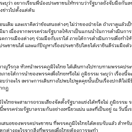
ุว่า อยากเรียนพี่น้องประชาชนให้ทราบว่ารัฐบาลยังจับมือกันเ
ลงข่าวไปตั้งแต่ต้น
หมือนเดิม และเราคิดว่าข้อเสนอต่างๆ ไม่ว่าของฝ่ายใด ถ้าเราดูแล้
มีมา เนื่องจากพรรคร่วมรัฐบาลให้เราเป็นแกนนำในการดำเนินการจั
รคการเมืองต่างๆ ร่วมมือกับเราได้ ภายใต้การดำเนินการเพื่อทำให
ประชาชนได้ และแก้ปัญหาเรื่องประชาธิปไตยได้เรายินดีร่วมมือด้
อนุทิน ชาญวีรกุล หัวหน้าพรรคภูมิใจไทย ได้เดินทางไปทาบทามพรรค
ลภายใต้การนำของพรรคเพื่อไทยหรือไม่ ภูมิธรรม ระบุว่า เรื่องน
ว่าอะไร เพราะการเดินทางไปพบไปพูดคุยนั้นเป็นเรื่องปกติไม่มีปัญ
รากฏ
ภูมิใจไทยจะสามารถรวมเสียงจัดตั้งรัฐบาลแข่งได้หรือไม่ ภูมิธรรม ระ
นี้พรรคร่วมรัฐบาลรวมกันอย่างเหนียวแน่น และที่เป็นอยู่ ณ วันนี้เ
ข้อเสนอของพรรคประชาชน ที่พรรคภูมิใจไทยได้ตอบรับแล้ว สำหรับพรร
ตกต่างอะไรจากสิ่งที่พรรคเพื่อไทยต้องการจะทำ