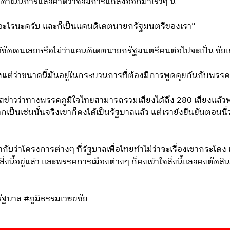
ต้องดำเนินการและคาดว่าจะมีการแถลงออกมาเร็วๆ นี้
าอะไรนะครับ และก็เป็นแคนดิเดตนายกรัฐมนตรีของเรา“
ด้ชัดเจนเลยหรือไม่ว่าแคนดิเดตนายกรัฐมนตรีคนต่อไปจะเป็น ชัยเก
แต่ว่าขนาดนี้มันอยู่ในกระบวนการที่ต้องมีการพูดคุยกันกับพรรค
กระแสข่าวว่าทางพรรคภูมิใจไทยสามารถรวมเสียงได้ถึง 280 เสียงแล้
เป็นเช่นนั้นจริงเขาก็คงได้เป็นรัฐบาลแล้ว แต่เรายังยืนยันตอนนี้ว่า
กับว่าโครงการต่างๆ ที่รัฐบาลเพื่อไทยทำไม่ว่าจะเรื่องเขากระโดง เร
สิ่งนี้อยู่แล้ว และพรรคการเมืองต่างๆ ก็คงเข้าใจสิ่งนี้และคงตัด
รัฐบาล #ภูมิธรรมเวชยชัย