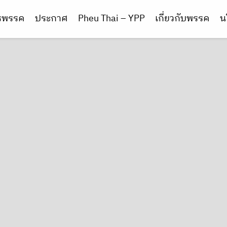
ารพรรค
ประกาศ
Pheu Thai – YPP
เกี่ยวกับพรรค
น