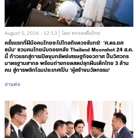
August 5, 2026 - 12:13
โดย พรรคเพื่อไทย
ครั้งแรกที่ฝีมือคนไทยจะไปไกลถึงดวงจันทร์! ‘ศ.ดร.ยศ
ชนัน’ ชวนคนไทยนับถอยหลัง Thailand Moonshot 24 ส.ค.
นี้ ก้าวแรกสู่การเปิดขุมทรัพย์เศรษฐกิจอวกาศ ปั้นวิศวกร
มาตรฐานสากล พร้อมถ่ายทอดสดปลุกฝันเด็กไทย 3 ล้าน
คน สู่การพลิกโฉมประเทศเป็น ‘ผู้สร้างนวัตกรรม’
อ่านต่อ