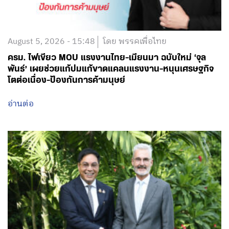
August 5, 2026 - 15:48
โดย พรรคเพื่อไทย
ครม. ไฟเขียว MOU แรงงานไทย-เมียนมา ฉบับใหม่ ‘จุล
พันธ์’ เผยช่วยแก้ปมแก้ขาดแคลนแรงงาน-หนุนเศรษฐกิจ
โตต่อเนื่อง-ป้องกันการค้ามนุษย์
อ่านต่อ