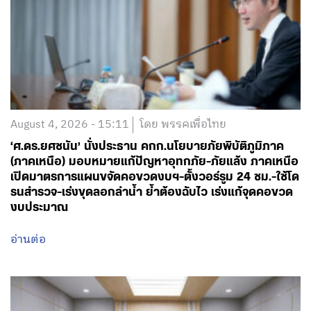
August 4, 2026 - 15:11
โดย พรรคเพื่อไทย
‘ศ.ดร.ยศชนัน’ นั่งประธาน คกก.นโยบายภัยพิบัติภูมิภาค
(ภาคเหนือ) มอบหมายแก้ปัญหาอุทกภัย-ภัยแล้ง ภาคเหนือ
เปิดมาตรการแผนขจัดคอขวดงบฯ-ตั้งวอร์รูม 24 ชม.-ใช้โด
รนสำรวจ-เร่งขุดลอกลำน้ำ ย้ำต้องฉับไว เร่งแก้จุดคอขวด
งบประมาณ
อ่านต่อ