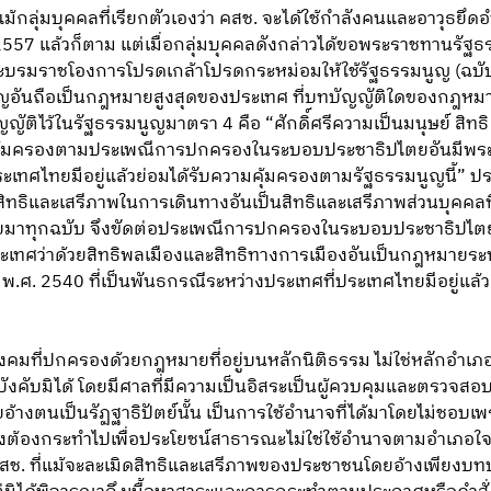
ม้กลุ่มบุคคลที่เรียกตัวเองว่า คสช. จะได้ใช้กำลังคนและอาวุธ
2557 แล้วก็ตาม แต่เมื่อกลุ่มบุคคลดังกล่าวได้ขอพระราชทานรัฐ
ระบรมราชโองการโปรดเกล้าโปรดกระหม่อมให้ใช้รัฐธรรมนูญ (ฉบับชั่
ญอันถือเป็นกฎหมายสูงสุดของประเทศ ที่บทบัญญัติใดของกฎหมาย
่บัญญัติไว้ในรัฐธรรมนูญมาตรา 4 คือ “ศักดิ์ศรีความเป็นมนุษย์ ส
คุ้มครองตามประเพณีการปกครองในระบอบประชาธิปไตยอันมีพระ
เทศไทยมีอยู่แล้วย่อมได้รับความคุ้มครองตามรัฐธรรมนูญนี้” ป
ทธิและเสรีภาพในการเดินทางอันเป็นสิทธิและเสรีภาพส่วนบุคคลท
มาทุกฉบับ จึงขัดต่อประเพณีการปกครองในระบอบประชาธิปไตยอ
ะเทศว่าด้วยสิทธิพลเมืองและสิทธิทางการเมืองอันเป็นกฎหมายร
ี พ.ศ. 2540 ที่เป็นพันธกรณีระหว่างประเทศที่ประเทศไทยมีอยู่แล้ว
ังคมที่ปกครองด้วยกฎหมายที่อยู่บนหลักนิติธรรม ไม่ใช่หลักอำ
บังคับมิได้ โดยมีศาลที่มีความเป็นอิสระเป็นผู้ควบคุมและตรวจสอบ
ดยอ้างตนเป็นรัฏฐาธิปัตย์นั้น เป็นการใช้อำนาจที่ได้มาโดยไม่ชอบ
จึงต้องกระทำไปเพื่อประโยชน์สาธารณะไม่ใช่ใช้อำนาจตามอำเภอ
ช. ที่แม้จะละเมิดสิทธิและเสรีภาพของประชาชนโดยอ้างเพียงบท