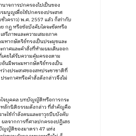
ยึดอำนาจการปกครองไปเป็นของ
ธรรมนูญเพื่อใช้ปกครองประเทศ
วคราว) พ.ศ. 2557 แล้ว ก็เท่ากับ
 กฏ หรือข้อบังคับใดจะขัดหรือ
ิทธิ เสรีภาพและความเสมอภาค
มหากษัตริย์ทรงเป็นประมุขและ
ระกาศและคำสั่งที่ห้ามผมเดินออก
ี่เคยได้รับความคุ้มครองตาม
ันมีพระมหากษัตริย์ทรงเป็น
ะหว่างประเทศของสหประชาชาติที่
 ประกาศหรือคำสั่งดังกล่าวจึงไม่
เภอใจบุคคล บทบัญญัติหรือการกระ
หลักนิติธรรมดังกล่าว ที่สำคัญคือ
เพราะใช้กำลังคนและอาวุธบีบบังคับ
ใจ ผลจากการที่ศาลปกครองปฏิเสธ
บัญญัติของมาตรา 47 แห่ง