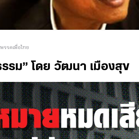
 พรรคเพื่อไทย
ิธรรม” โดย วัฒนา เมืองสุข