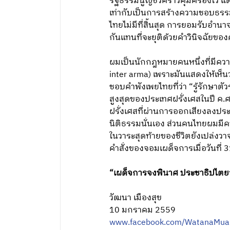
รัฐธรรมนูญชั่วคราวคุ้มครองไว้ 
เท่ากับเป็นการสร้างความชอบธรรม
ไทยไม่มีที่สิ้นสุด การยอมรับอำนา
กันแทนที่จะยุติด้วยคำวินิจฉัยของ
ผมเป็นนักกฎหมายคนหนึ่งที่มีควา
inter arma) เพราะมันแสดงให้เห็นว
ชอบคำพังเพยไทยที่ว่า “รู้รักษาต
สูงสุดของประเทศฝรั่งเศสในปี 
ฝรั่งเศสที่ผ่านการออกเสียงลงปร
นิติธรรมนั่นเอง ส่วนคนไทยผมมีค
ในวาระสุดท้ายของชีวิตยังเปล่งว
คำสั่งของจอมเผด็จการเมื่อวันท
“เผด็จการจงพินาศ ประชาธิปไตย
วัฒนา เมืองสุข
10 มกราคม 2559
www.facebook.com/WatanaMua