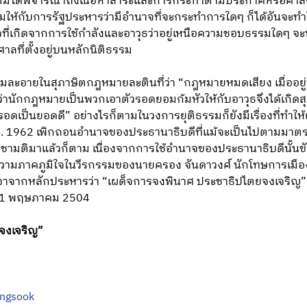
แต่มิได้พิจารณาถึงเนื้อหาสาระและการกระทำตามประกาศหรือคำสั่
ให้กับการรัฐประหารว่ามีอำนาจที่จะกระทำการใดๆ ก็ได้อันจะทำใ
จที่เกิดจากการใช้กำลังและอาวุธว่าอยู่เหนือความชอบธรรมใดๆ จะน
ศาลที่ตั้งอยู่บนหลักนิติธรรม
มละอายในสุภาษิตกฎหมายละตินที่ว่า “กฎหมายหมดเสียง เมื่ออยู่ท
่านักกฎหมายเป็นพวกเอาตัวรอดยอมก้มหัวให้กับอาวุธจึงได้เกิดสุภา
ัวรอดเป็นยอดดี” อย่างไรก็ตามในวงการยุติธรรมก็ยังมีเรื่องที่ท
ค.ศ. 1962 เพิกถอนอำนาจของประธานาธิบดีที่แม้จะเป็นไปตามมา
ะชามติมาแล้วก็ตาม เนื่องจากการใช้อำนาจของประธานาธิบดีนั้นข
วามภาคภูมิใจในวีรกรรมของนายครอง จันดาวงศ์ นักโทษการเมืองผู
าจาจากหลักประหารว่า “เผด็จการจงพินาศ ประชาธิปไตยจงเจริญ” 
ี่ 31 พฤษภาคม 2504
จงเจริญ”
ngsook