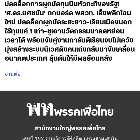
ปลดล็อกการผูกมัดทุนปั้นหัวกะทิของรัฐ!
‘ศ.ดร.ยศชนัน’ ถกบอร์ด พสวท. เล็งพลิกโฉม
ใหม่ ปลดล็อกผูกมัดระยะยาว-เรียนเมืองนอก
ใช้ทุนแค่ 1 เท่า-ชูเอานวัตกรรมมาลดหย่อน
เวลาได้ พร้อมจับคู่งานการันตีเรียนจบไม่เคว้ง
มุ่งสร้างระบบนิเวศดึงคนเก่งกลับมาขับเคลื่อน
อนาคตประเทศ ลุ้นดันให้มีผลย้อนหลัง
อ่านต่อ
สำนักงานใหญ่พรรคเพื่อไทย
เลขที่ 197 ถนนวิภาวดีรังสิต แขวงสามเสนใน