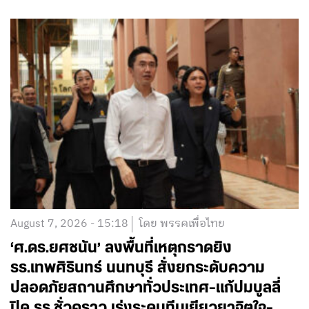
August 7, 2026 - 15:18
โดย พรรคเพื่อไทย
‘ศ.ดร.ยศชนัน’ ลงพื้นที่เหตุกราดยิง
รร.เทพศิรินทร์ นนทบุรี สั่งยกระดับความ
ปลอดภัยสถานศึกษาทั่วประเทศ-แก้ปมบูลลี่
ปิด รร.ชั่วคราว เร่งระดมทีมเยียวยาจิตใจ-