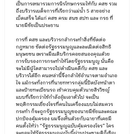
เป็นการเหมารวมการนิรโทษกรรมให้กับ คสช รวม
ถึงบริวารเผด็จการที่เรียกว่าแม่น้ำ 5 สายอย่าง
เบ็ดเสร็จ ได้แก่ คสช ครม สนช สปท และ กรธ ที่
นายมีชัยเป็นประธาน
การที่ คสช และบริวารกล้ากระทำสิ่งที่ขัดต่อ
กฎหมาย ขัดต่อรัฐธรรมนูญและละเมิดต่อสิทธิ
มนุษยชน เพราะมีเนติบริกรคอยสนองคุณด้วย
การรับรองการกระทำให้โดยรัฐธรรมนูญ นั่นคือ
จะไม่มีผู้ใดสามารถไปดำเนินคดีกับ คสช และ
บริวารได้อีก คนเหล่านี้จึงกล้าใช้อำนาจตามอำเภอ
ใจ แม้กระทั่งการที่นายทหารกลุ่มนี้ปิดบังหน้าตา
และป้ายทะเบียนรถ เข้าควบคุมตัวนายสิรวิชญ์
แบบที่เรียกว่าใช้กำลังอุ้มเอาตัวไป จะเป็น
พฤติกรรมเยี่ยงโจรที่คนในเครื่องแบบไม่สมควร
กระทำ ก็จะถูกรัฐธรรมนูญของนายมีชัยและคณะ
ปกป้องคุ้มครอง ผมจึงเห็นด้วยกับฉายาที่เคยมี
คนตั้งให้ว่า “รัฐธรรมนูญฉบับคุ้มครองโจร” ใคร
จะยอมให้รัฐธรรมนูญฉบับนี้ผ่านประชามติก็เชิญ