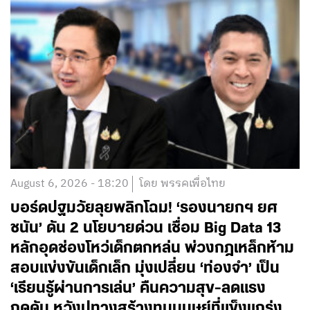
August 6, 2026 - 18:20
โดย พรรคเพื่อไทย
บอร์ดปฐมวัยลุยพลิกโฉม! ‘รองนายกฯ ยศ
ชนัน’ ดัน 2 นโยบายด่วน เชื่อม Big Data 13
หลักอุดช่องโหว่เด็กตกหล่น พ่วงกฎเหล็กห้าม
สอบแข่งขันเด็กเล็ก มุ่งเปลี่ยน ‘ท่องจำ’ เป็น
‘เรียนรู้ผ่านการเล่น’ คืนความสุข-ลดแรง
กดดัน หวังปูทางสร้างทุนมนุษย์ที่แข็งแกร่ง