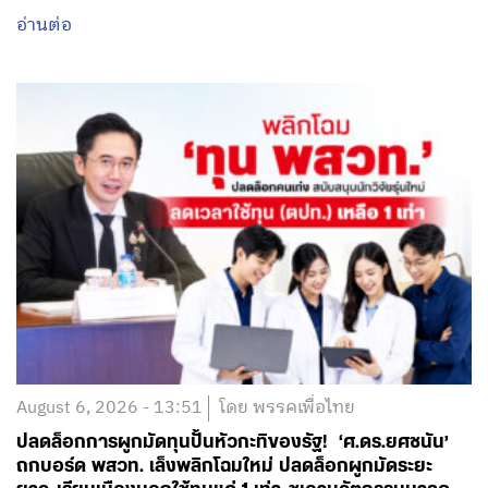
อ่านต่อ
August 6, 2026 - 13:51
โดย พรรคเพื่อไทย
ปลดล็อกการผูกมัดทุนปั้นหัวกะทิของรัฐ! ‘ศ.ดร.ยศชนัน’
ถกบอร์ด พสวท. เล็งพลิกโฉมใหม่ ปลดล็อกผูกมัดระยะ