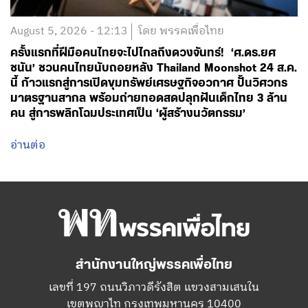
August 5, 2026 - 12:13
โดย พรรคเพื่อไทย
ครั้งแรกที่ฝีมือคนไทยจะไปไกลถึงดวงจันทร์! ‘ศ.ดร.ยศ
ชนัน’ ชวนคนไทยนับถอยหลัง Thailand Moonshot 24 ส.ค.
นี้ ก้าวแรกสู่การเปิดขุมทรัพย์เศรษฐกิจอวกาศ ปั้นวิศวกร
มาตรฐานสากล พร้อมถ่ายทอดสดปลุกฝันเด็กไทย 3 ล้าน
คน สู่การพลิกโฉมประเทศเป็น ‘ผู้สร้างนวัตกรรม’
อ่านต่อ
สำนักงานใหญ่พรรคเพื่อไทย
เลขที่ 197 ถนนวิภาวดีรังสิต แขวงสามเสนใน
เขตพญาไท กรุงเทพมหานคร 10400