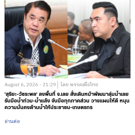
August 6, 2026 - 21:29
โดย พรรคเพื่อไทย
‘สุริยะ-วัชระพล’ ลงพื้นที่ จ.เลย สั่งเดินหน้าพัฒนาลุ่มน้ำเลย
รับมือน้ำท่วม-น้ำแล้ง จับมือทุกภาคส่วน วางแผนให้ดี หนุน
ความมั่นคงด้านน้ำให้ประชาชน-เกษตรกร
อ่านต่อ