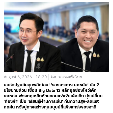
August 6, 2026 - 18:20
โดย พรรคเพื่อไทย
บอร์ดปฐมวัยลุยพลิกโฉม! ‘รองนายกฯ ยศชนัน’ ดัน 2
นโยบายด่วน เชื่อม Big Data 13 หลักอุดช่องโหว่เด็ก
ตกหล่น พ่วงกฎเหล็กห้ามสอบแข่งขันเด็กเล็ก มุ่งเปลี่ยน
‘ท่องจำ’ เป็น ‘เรียนรู้ผ่านการเล่น’ คืนความสุข-ลดแรง
กดดัน หวังปูทางสร้างทุนมนุษย์ที่แข็งแกร่งของชาติ