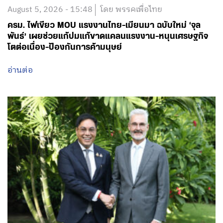
August 5, 2026 - 15:48
โดย พรรคเพื่อไทย
ครม. ไฟเขียว MOU แรงงานไทย-เมียนมา ฉบับใหม่ ‘จุล
พันธ์’ เผยช่วยแก้ปมแก้ขาดแคลนแรงงาน-หนุนเศรษฐกิจ
โตต่อเนื่อง-ป้องกันการค้ามนุษย์
อ่านต่อ