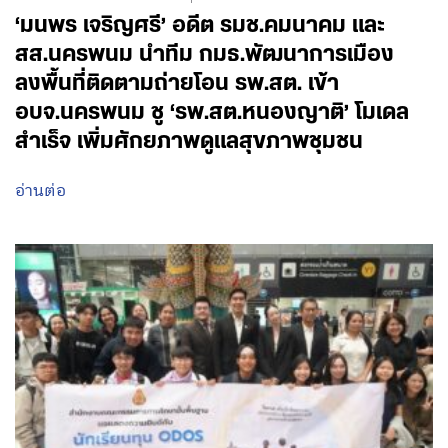
‘มนพร เจริญศรี’ อดีต รมช.คมนาคม และ
สส.นครพนม นำทีม กมธ.พัฒนาการเมือง
ลงพื้นที่ติดตามถ่ายโอน รพ.สต. เข้า
อบจ.นครพนม ชู ‘รพ.สต.หนองญาติ’ โมเดล
สำเร็จ เพิ่มศักยภาพดูแลสุขภาพชุมชน
อ่านต่อ