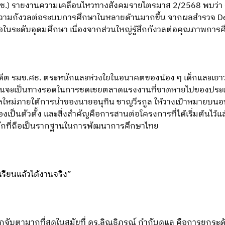
ช.) รายงานความเคลื่อนไหวทางสังคมรายไตรมาส 2/2568 พบว่า G
ีความกังวลต่อระบบการศึกษาในหลายด้านมากขึ้น จากผลสำรวจ Del
่อในระดับอุดมศึกษา เนื่องจากส่วนใหญ่รู้สึกกังวลต่อคุณภาพการ
อดีต รมช.ศธ. ตระหนักและห่วงใยในอนาคตของน้อง ๆ เด็กและเยา
้นจะเป็นทางรอดในการชดเชยตลาดแรงงานที่ขาดหายไปของประเทศ
ัฐบาลใหม่ภายใต้การนำของนายอนุทิน ชาญวีรกูล ให้วางเป้าหมา
งเป็นตัวตั้ง และสิ่งสำคัญคือการสานต่อโครงการที่ได้เริ่มต้นไว้แล้ว
ักที่ถือเป็นรากฐานในการพัฒนาการศึกษาไทย
เรียนแล้วได้งานจริง”
กจับตามากที่สุดในสมัยที่ ดร.ลิณธิภรณ์ กำกับดูแล คือการยกระด