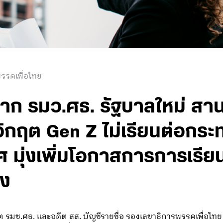
รรคเพื่อไทย
าก รมว.ศธ. รัฐบาลใหม่ สาน
้วิกฤต Gen Z ไม่เรียนต่อก
มุ่งเพิ่มโอกาสการการเรียน
ิง
ีต รมช.ศธ. และอดีต สส. บัญชีรายชื่อ รองเลขาธิการพรรคเพื่อไ