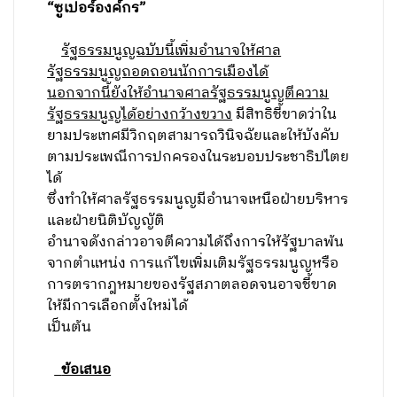
“ซูเปอร์องค์กร”
รัฐธรรมนูญฉบับนี้เพิ่มอำนาจให้ศาล
รัฐธรรมนูญถอดถอนนักการเมืองได้
นอกจากนี้ยังให้อำนาจศาลรัฐธรรมนูญตีความ
รัฐธรรมนูญได้อย่างกว้างขวาง
มีสิทธิชี้ขาดว่าใน
ยามประเทศมีวิกฤตสามารถวินิจฉัยและให้บังคับ
ตามประเพณีการปกครองในระบอบประชาธิปไตย
ได้
ซึ่งทำให้ศาลรัฐธรรมนูญมีอำนาจเหนือฝ่ายบริหาร
และฝ่ายนิติบัญญัติ
อำนาจดังกล่าวอาจตีความได้ถึงการให้รัฐบาลพ้น
จากตำแหน่ง การแก้ไขเพิ่มเติมรัฐธรรมนูญหรือ
การตรากฎหมายของรัฐสภาตลอดจนอาจชี้ขาด
ให้มีการเลือกตั้งใหม่ได้
เป็นต้น
ข้อเสนอ