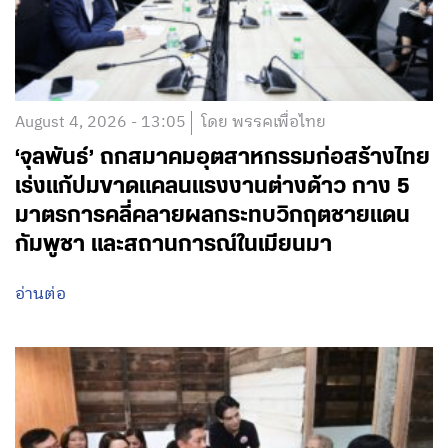
August 4, 2026 - 15:11
โดย พรรคเพื่อไทย
‘ศ.ดร.ยศชนัน’ นั่งประธาน คกก.นโยบายภัย
พิบัติภูมิภาค (ภาคเหนือ) มอบหมายแก้ปัญหา
อุทกภัย-ภัยแล้ง ภาคเหนือ เปิดมาตรการแผน
ขจัดคอขวดงบฯ-ตั้งวอร์รูม 24 ชม.-ใช้โดรน
สำรวจ-เร่งขุดลอกลำน้ำ ย้ำต้องฉับไว เร่งแก้
จุดคอขวดงบประมาณ
อ่านต่อ