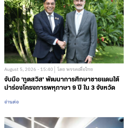
August 5, 2026 - 15:48
โดย พรรคเพื่อไทย
ครม. ไฟเขียว MOU แรงงานไทย-เมียนมา
ฉบับใหม่ ‘จุลพันธ์’ เผยช่วยแก้ปมแก้ขาดแคลน
แรงงาน-หนุนเศรษฐกิจโตต่อเนื่อง-ป้องกัน
การค้ามนุษย์
อ่านต่อ