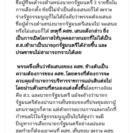
ชื่อผู้ที่จะดำรงตำแหน่งนายกรัฐมนตรี 3 รายชื่อใน
การเลือกตั้ง ข้อนี้ไม่จำเป็นต้องเสนอก็ได้ เพราะ
ร่างรัฐธรรมนูญก็ไม่ได้บังคับว่าพรรคต้องเสนอ
ชื่อผู้ดำรงตำแหน่งนายกรัฐมนตรีเสมอไป จะเสนอ
หรือไม่เสนอก็ได้
เหตุที่ คสช. เสนอดังกล่าว ยิ่ง
เป็นการเปิดโอกาสให้บุคคลภายนอกที่ไม่ได้เป็น
ส.ส.เข้ามาเป็นนายpกรัฐมนตรีได้ง่ายขึ้น และ
ประชาชนไม่สามารถทราบได้เลย
พรรคจึงเห็นว่าข้อเสนอของ คสช. ข้างต้นเป็น
ความต้องการของ คสช. โดยตรงที่ต้องการจะ
ควบคุมอำนาจการบริหารราชการแผ่นดินต่อไป
โดยผ่านตัวแทนที่ตนเองแต่งตั้งขึ้น
โดยทางอ้อม
คือ ส.ว. และนายกรัฐมนตรี แม้จะอ้างว่านายก
รัฐมนตรีต้องผ่านการเห็นชอบของที่ประชุมสภาผู้
แทนราษฎรก็ตาม แต่ด้วยกระบวนการและกลไกที่
กำหนดไว้ในรัฐธรรมนูญเป็นไปได้สูงว่า จะมี
ปัญหาการเลือกนายกรัฐมนตรีอย่างแน่นอน
สุดท้ายก็ต้องเอาคนที่ คสช. เห็นชอบ เพราะ คสช.