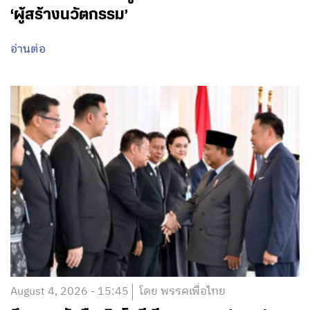
August 5, 2026 - 12:13
โดย พรรคเพื่อไทย
ครั้งแรกที่ฝีมือคนไทยจะไปไกลถึงดวงจันทร์!
‘ศ.ดร.ยศชนัน’ ชวนคนไทยนับถอยหลัง
Thailand Moonshot 24 ส.ค. นี้ ก้าวแรกสู่
การเปิดขุมทรัพย์เศรษฐกิจอวกาศ ปั้นวิศวกร
มาตรฐานสากล พร้อมถ่ายทอดสดปลุกฝัน