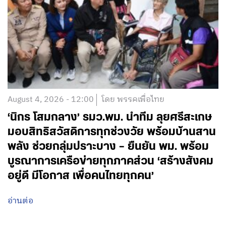
August 4, 2026 - 13:05
โดย พรรคเพื่อไทย
‘จุลพันธ์’ ถกสมาคมอุตสาหกรรมก่อสร้างไทย
เร่งแก้ปมขาดแคลนแรงงานต่างด้าว กาง 5
มาตรการคลี่คลายผลกระทบวิกฤตชายแดน
กัมพูชา และสถานการณ์ในเมียนมา
อ่านต่อ