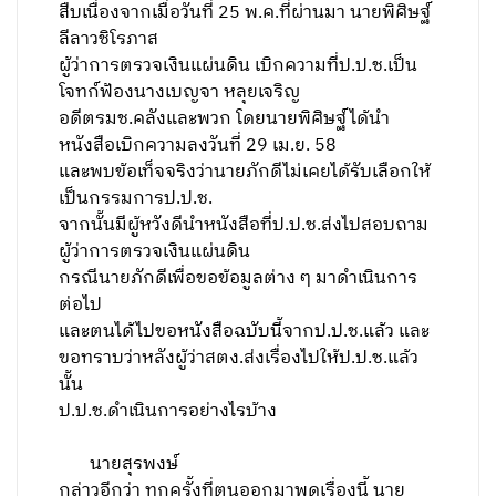
สืบเนื่องจากเมื่อวันที่ 25 พ.ค.ที่ผ่านมา นายพิศิษฐ์
ลีลาวชิโรภาส
ผู้ว่าการตรวจเงินแผ่นดิน เบิกความที่ป.ป.ช.เป็น
โจทก์ฟ้องนางเบญจา หลุยเจริญ
อดีตรมช.คลังและพวก โดยนายพิศิษฐ์ได้นำ
หนังสือเบิกความลงวันที่ 29 เม.ย. 58
และพบข้อเท็จจริงว่านายภักดีไม่เคยได้รับเลือกให้
เป็นกรรมการป.ป.ช.
จากนั้นมีผู้หวังดีนำหนังสือที่ป.ป.ช.ส่งไปสอบถาม
ผู้ว่าการตรวจเงินแผ่นดิน
กรณีนายภักดีเพื่อขอข้อมูลต่าง ๆ มาดำเนินการ
ต่อไป
และตนได้ไปขอหนังสือฉบับนี้จากป.ป.ช.แล้ว และ
ขอทราบว่าหลังผู้ว่าสตง.ส่งเรื่องไปให้ป.ป.ช.แล้ว
นั้น
ป.ป.ช.ดำเนินการอย่างไรบ้าง
นายสุรพงษ์
กล่าวอีกว่า ทุกครั้งที่ตนออกมาพูดเรื่องนี้ นาย