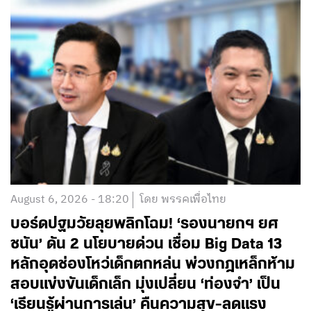
August 6, 2026 - 18:20
โดย พรรคเพื่อไทย
บอร์ดปฐมวัยลุยพลิกโฉม! ‘รองนายกฯ ยศ
ชนัน’ ดัน 2 นโยบายด่วน เชื่อม Big Data 13
หลักอุดช่องโหว่เด็กตกหล่น พ่วงกฎเหล็กห้าม
สอบแข่งขันเด็กเล็ก มุ่งเปลี่ยน ‘ท่องจำ’ เป็น
‘เรียนรู้ผ่านการเล่น’ คืนความสุข-ลดแรง