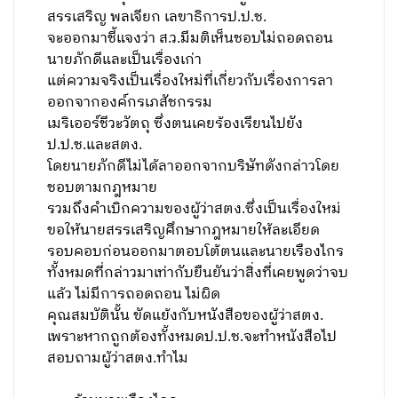
สรรเสริญ พลเจียก เลขาธิการป.ป.ช.
จะออกมาชี้แจงว่า ส.ว.มีมติเห็นชอบไม่ถอดถอน
นายภักดีและเป็นเรื่องเก่า
แต่ความจริงเป็นเรื่องใหม่ที่เกี่ยวกับเรื่องการลา
ออกจากองค์กรเภสัชกรรม
เมริเออร์ชีวะวัตถุ ซึ่งตนเคยร้องเรียนไปยัง
ป.ป.ช.และสตง.
โดยนายภักดีไม่ได้ลาออกจากบริษัทดังกล่าวโดย
ชอบตามกฎหมาย
รวมถึงคำเบิกความของผู้ว่าสตง.ซึ่งเป็นเรื่องใหม่
ขอให้นายสรรเสริญศึกษากฎหมายให้ละเอียด
รอบคอบก่อนออกมาตอบโต้ตนและนายเรืองไกร
ทั้งหมดที่กล่าวมาเท่ากับยืนยันว่าสิ่งที่เคยพูดว่าจบ
แล้ว ไม่มีการถอดถอน ไม่ผิด
คุณสมบัตินั้น ขัดแย้งกับหนังสือของผู้ว่าสตง.
เพราะหากถูกต้องทั้งหมดป.ป.ช.จะทำหนังสือไป
สอบถามผู้ว่าสตง.ทำไม