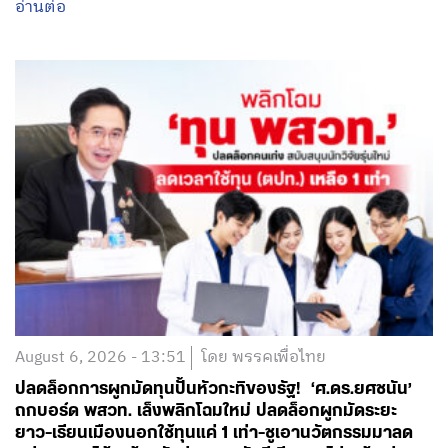
อ่านต่อ
August 6, 2026 - 13:51
โดย พรรคเพื่อไทย
ปลดล็อกการผูกมัดทุนปั้นหัวกะทิของรัฐ! ‘ศ.ดร.ยศชนัน’
ถกบอร์ด พสวท. เล็งพลิกโฉมใหม่ ปลดล็อกผูกมัดระยะ
ยาว-เรียนเมืองนอกใช้ทุนแค่ 1 เท่า-ชูเอานวัตกรรมมาลด