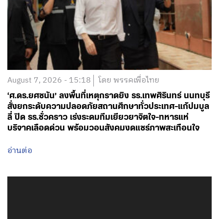
August 7, 2026 - 15:18
โดย พรรคเพื่อไทย
‘ศ.ดร.ยศชนัน’ ลงพื้นที่เหตุกราดยิง รร.เทพศิรินทร์ นนทบุรี
สั่งยกระดับความปลอดภัยสถานศึกษาทั่วประเทศ-แก้ปมบูล
ลี่ ปิด รร.ชั่วคราว เร่งระดมทีมเยียวยาจิตใจ-ทหารแห่
บริจาคเลือดด่วน พร้อมวอนสังคมงดแชร์ภาพสะเทือนใจ
อ่านต่อ