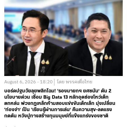
August 6, 2026 - 18:20
โดย พรรคเพื่อไทย
บอร์ดปฐมวัยลุยพลิกโฉม! ‘รองนายกฯ ยศชนัน’ ดัน 2
นโยบายด่วน เชื่อม Big Data 13 หลักอุดช่องโหว่เด็ก
ตกหล่น พ่วงกฎเหล็กห้ามสอบแข่งขันเด็กเล็ก มุ่งเปลี่ยน
‘ท่องจำ’ เป็น ‘เรียนรู้ผ่านการเล่น’ คืนความสุข-ลดแรง
กดดัน หวังปูทางสร้างทุนมนุษย์ที่แข็งแกร่งของชาติ