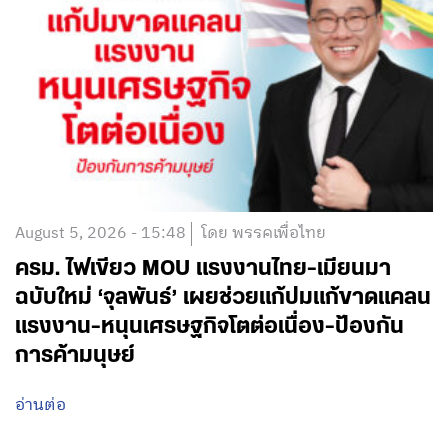
August 5, 2026 - 15:48
โดย พรรคเพื่อไทย
ครม. ไฟเขียว MOU แรงงานไทย-เมียนมา
ฉบับใหม่ ‘จุลพันธ์’ เผยช่วยแก้ปมแก้ขาดแคลน
แรงงาน-หนุนเศรษฐกิจโตต่อเนื่อง-ป้องกัน
การค้ามนุษย์
อ่านต่อ