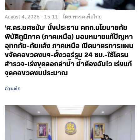
August 4, 2026 - 15:11
โดย พรรคเพื่อไทย
‘ศ.ดร.ยศชนัน’ นั่งประธาน คกก.นโยบายภัย
พิบัติภูมิภาค (ภาคเหนือ) มอบหมายแก้ปัญหา
อุทกภัย-ภัยแล้ง ภาคเหนือ เปิดมาตรการแผน
ขจัดคอขวดงบฯ-ตั้งวอร์รูม 24 ชม.-ใช้โดรน
สำรวจ-เร่งขุดลอกลำน้ำ ย้ำต้องฉับไว เร่งแก้
จุดคอขวดงบประมาณ
อ่านต่อ