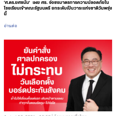
‘ศ.ดร.ยศชนัน’ เผย ศธ. จ่อชงมาตรการความปลอดภัยใน
โรงเรียนเข้าคณะรัฐมนตรี ยกระดับเป็นวาระแห่งชาติวันพรุ่ง
นี้
อ่านต่อ