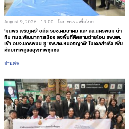
August 9, 2026 - 13:00
โดย พรรคเพื่อไทย
‘มนพร เจริญศรี’ อดีต รมช.คมนาคม และ สส.นครพนม นำ
ทีม กมธ.พัฒนาการเมือง ลงพื้นที่ติดตามถ่ายโอน รพ.สต.
เข้า อบจ.นครพนม ชู ‘รพ.สต.หนองญาติ’ โมเดลสำเร็จ เพิ่ม
ศักยภาพดูแลสุขภาพชุมชน
อ่านต่อ