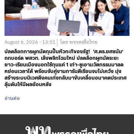
August 6, 2026 - 13:51
โดย พรรคเพื่อไทย
ปลดล็อกการผูกมัดทุนปั้นหัวกะทิของรัฐ! ‘ศ.ดร.ยศชนัน’
ถกบอร์ด พสวท. เล็งพลิกโฉมใหม่ ปลดล็อกผูกมัดระยะ
ยาว-เรียนเมืองนอกใช้ทุนแค่ 1 เท่า-ชูเอานวัตกรรมมาลด
หย่อนเวลาได้ พร้อมจับคู่งานการันตีเรียนจบไม่เคว้ง มุ่ง
สร้างระบบนิเวศดึงคนเก่งกลับมาขับเคลื่อนอนาคตประเทศ
ลุ้นดันให้มีผลย้อนหลัง
อ่านต่อ