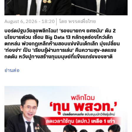
August 6, 2026 - 18:20
โดย พรรคเพื่อไทย
บอร์ดปฐมวัยลุยพลิกโฉม! ‘รองนายกฯ ยศชนัน’ ดัน 2
นโยบายด่วน เชื่อม Big Data 13 หลักอุดช่องโหว่เด็ก
ตกหล่น พ่วงกฎเหล็กห้ามสอบแข่งขันเด็กเล็ก มุ่งเปลี่ยน
‘ท่องจำ’ เป็น ‘เรียนรู้ผ่านการเล่น’ คืนความสุข-ลดแรง
กดดัน หวังปูทางสร้างทุนมนุษย์ที่แข็งแกร่งของชาติ
อ่านต่อ