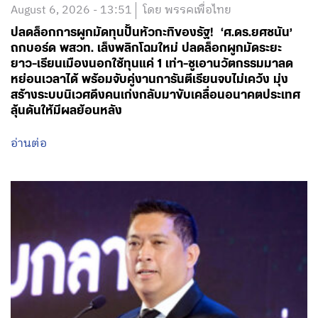
August 6, 2026 - 13:51
โดย พรรคเพื่อไทย
ปลดล็อกการผูกมัดทุนปั้นหัวกะทิของรัฐ! ‘ศ.ดร.ยศชนัน’
ถกบอร์ด พสวท. เล็งพลิกโฉมใหม่ ปลดล็อกผูกมัดระยะ
ยาว-เรียนเมืองนอกใช้ทุนแค่ 1 เท่า-ชูเอานวัตกรรมมาลด
หย่อนเวลาได้ พร้อมจับคู่งานการันตีเรียนจบไม่เคว้ง มุ่ง
สร้างระบบนิเวศดึงคนเก่งกลับมาขับเคลื่อนอนาคตประเทศ
ลุ้นดันให้มีผลย้อนหลัง
อ่านต่อ