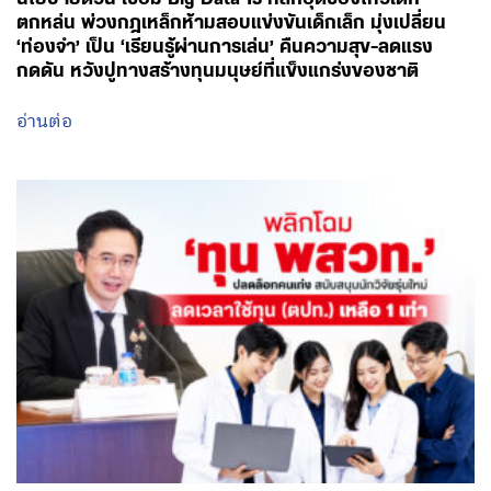
ตกหล่น พ่วงกฎเหล็กห้ามสอบแข่งขันเด็กเล็ก มุ่งเปลี่ยน
‘ท่องจำ’ เป็น ‘เรียนรู้ผ่านการเล่น’ คืนความสุข-ลดแรง
กดดัน หวังปูทางสร้างทุนมนุษย์ที่แข็งแกร่งของชาติ
อ่านต่อ