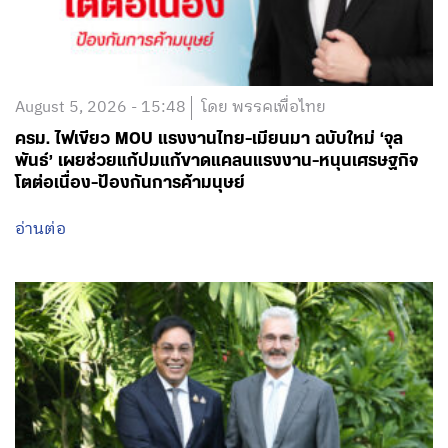
August 5, 2026 - 15:48
โดย พรรคเพื่อไทย
ครม. ไฟเขียว MOU แรงงานไทย-เมียนมา ฉบับใหม่ ‘จุล
พันธ์’ เผยช่วยแก้ปมแก้ขาดแคลนแรงงาน-หนุนเศรษฐกิจ
โตต่อเนื่อง-ป้องกันการค้ามนุษย์
อ่านต่อ