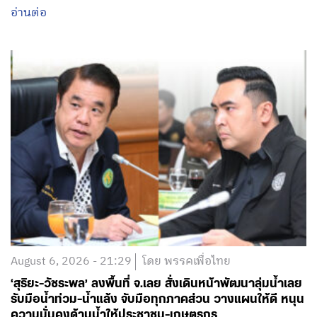
อ่านต่อ
August 6, 2026 - 21:29
โดย พรรคเพื่อไทย
‘สุริยะ-วัชระพล’ ลงพื้นที่ จ.เลย สั่งเดินหน้าพัฒนาลุ่มน้ำเลย
รับมือน้ำท่วม-น้ำแล้ง จับมือทุกภาคส่วน วางแผนให้ดี หนุน
ความมั่นคงด้านน้ำให้ประชาชน-เกษตรกร