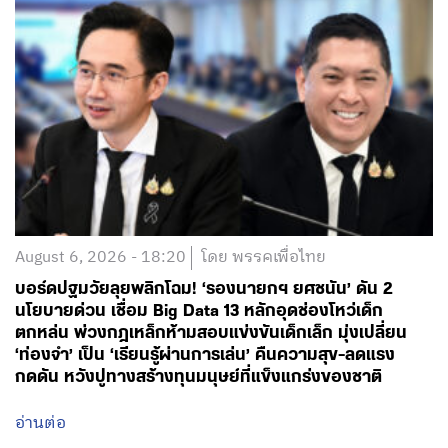
August 6, 2026 - 18:20
โดย พรรคเพื่อไทย
บอร์ดปฐมวัยลุยพลิกโฉม! ‘รองนายกฯ ยศชนัน’ ดัน 2
นโยบายด่วน เชื่อม Big Data 13 หลักอุดช่องโหว่เด็ก
ตกหล่น พ่วงกฎเหล็กห้ามสอบแข่งขันเด็กเล็ก มุ่งเปลี่ยน
‘ท่องจำ’ เป็น ‘เรียนรู้ผ่านการเล่น’ คืนความสุข-ลดแรง
กดดัน หวังปูทางสร้างทุนมนุษย์ที่แข็งแกร่งของชาติ
อ่านต่อ