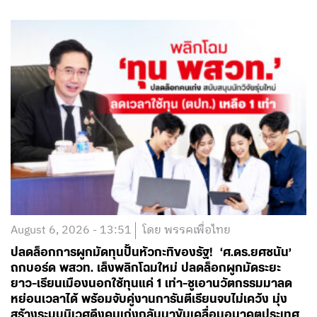
August 6, 2026 - 13:51
โดย พรรคเพื่อไทย
ปลดล็อกการผูกมัดทุนปั้นหัวกะทิของรัฐ! ‘ศ.ดร.ยศชนัน’
ถกบอร์ด พสวท. เล็งพลิกโฉมใหม่ ปลดล็อกผูกมัดระยะ
ยาว-เรียนเมืองนอกใช้ทุนแค่ 1 เท่า-ชูเอานวัตกรรมมาลด
หย่อนเวลาได้ พร้อมจับคู่งานการันตีเรียนจบไม่เคว้ง มุ่ง
สร้างระบบนิเวศดึงคนเก่งกลับมาขับเคลื่อนอนาคตประเทศ
ลุ้นดันให้มีผลย้อนหลัง
อ่านต่อ