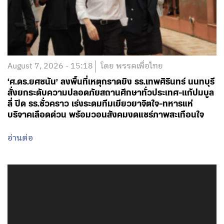
August 7, 2026 - 15:18
โดย พรรคเพื่อไทย
‘ศ.ดร.ยศชนัน’ ลงพื้นที่เหตุกราดยิง รร.เทพศิรินทร์ นนทบุรี
สั่งยกระดับความปลอดภัยสถานศึกษาทั่วประเทศ-แก้ปมบูล
ลี่ ปิด รร.ชั่วคราว เร่งระดมทีมเยียวยาจิตใจ-ทหารแห่
บริจาคเลือดด่วน พร้อมวอนสังคมงดแชร์ภาพสะเทือนใจ
อ่านต่อ