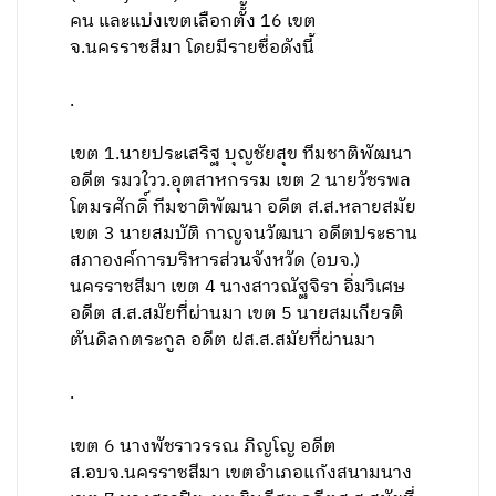
คน และแบ่งเขตเลือกตั้ง 16 เขต
จ.นครราชสีมา โดยมีรายชื่อดังนี้
.
เขต 1.นายประเสริฐ บุญชัยสุข ทีมชาติพัฒนา
อดีต รมวใวว.อุตสาหกรรม เขต 2 นายวัชรพล
โตมรศักดิ์ ทีมชาติพัฒนา อดีต ส.ส.หลายสมัย
เขต 3 นายสมบัติ กาญจนวัฒนา อดีตประธาน
สภาองค์การบริหารส่วนจังหวัด (อบจ.)
นครราชสีมา เขต 4 นางสาวณัฐจิรา อิ่มวิเศษ
อดีต ส.ส.สมัยที่ผ่านมา เขต 5 นายสมเกียรติ
ตันดิลกตระกูล อดีต ฝส.ส.สมัยที่ผ่านมา
.
เขต 6 นางพัชราวรรณ ภิญโญ อดีต
ส.อบจ.นครราชสีมา เขตอำเภอแก้งสนามนาง