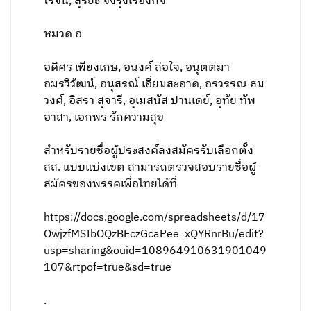
โรจน์, สุริยะ จึงรุ่งเรืองกิจ
หมวด อ
อดิศร เพียงเกษ, อนงค์ ล่อใจ, อนุตตมา
อมรวิวัฒน์, อนุสรณ์ เอี่ยมสะอาด, อรวรรณ สม
วงศ์, อิสรา สุจารี, อุเมสนัส ปานเดย์, อุทัย ทัพ
อาสา, เอกพร รักความสุข
สำหรับรายชื่อผู้ประสงค์ลงสมัครรับเลือกตั้ง
สส. แบบแบ่งเขต สามารถตรวจสอบรายชื่อผู้
สมัครของพรรคเพื่อไทยได้ที่
https://docs.google.com/spreadsheets/d/17
OwjzfMSIbOQzBEczGcaPee_xQYRnrBu/edit?
usp=sharing&ouid=108964910631901049
107&rtpof=true&sd=true
.