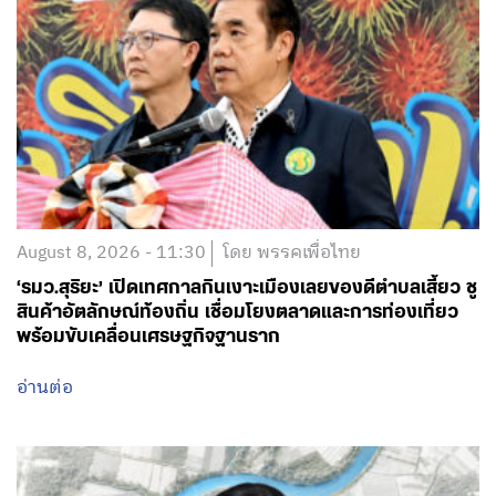
August 8, 2026 - 11:30
โดย พรรคเพื่อไทย
‘รมว.สุริยะ’ เปิดเทศกาลกินเงาะเมืองเลยของดีตำบลเสี้ยว ชู
สินค้าอัตลักษณ์ท้องถิ่น เชื่อมโยงตลาดและการท่องเที่ยว
พร้อมขับเคลื่อนเศรษฐกิจฐานราก
อ่านต่อ