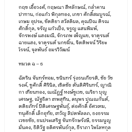
กฤช เอื้อวงศ์, กฤษณา สีหลักษณ์, กล่ำคาน
ปาทาน, ก่อแก้ว พิกุลทอง, เกชา ศักดิ์สมบูรณ์,
เกษม อุประ, ขัตติยา สวัสดิผล, คุณปิณ ติรณ
ศักดิ์กุล, จรัญ แก้วเป็ง, จรูญ แสนพิมพ์,
จักรพงษ์ แสงมณี, จักรภพ เพ็ญแข, จาตุรนต์
ฉายแสง, จาตุรนต์ นกขมิ้น, จิตติพจน์ วิริยะ
โรจน์, จุลพันธ์ อมรวิวัฒน์
หมวด ฉ – ธ
ฉัตริน จันทร์หอม, ชนินทร์ รุ่งธนเกียรติ, ชัย วัช
รงค์, ชูศักดิ์ ศิรินิล, เชิดชัย ตันติศิรินทร์, ญาณิ
กา เทียนทอง, ณณัฏฐ์ หงษ์ชูเวช, ณริยา บุญ
เศรษฐ, ณัฐธิดา เทพสุทิน, ดนุพร ปุณณกันต์,
ตติยภัทร์ ปิติเศรษฐพันธุ์, ต่อศักดิ์ อัศวเหม,
ทนุศักดิ์ เล็กอุทัย, เทวัญ ลิปตพัลลภ, ธงธรรม
เวชยชัย, ธนประเสริฐ จันทรักษรังษี, ธรรมนูญ
มั่นคง, ธิติวัฐ อดิศรพันธ์กุล, ธีราภา ไพโลหกุล