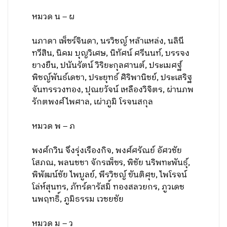
หมวด น – ผ
นภาดา เพ็ชร์จินดา, นรวิชญ์ หล้าแหล่ง, นลินี
ทวีสิน, นิคม บุญวิเศษ, นิทัศน์ ศรีนนท์, บรรจง
ยางยืน, ปนันรัตน์ วิริยะกุลศานต์, ประเมศฐ์
พิชญ์พันธ์เดชา, ประยุทธ์ ศิริพานิชย์, ประเสริฐ
จันทรรวงทอง, ปุณยวัจน์ เหลืองวิจิตร, ผ่านภพ
รักตพงศ์ไพศาล, เผ่าภูมิ โรจนสกุล
หมวด พ – ภ
พงศ์กวิน จึงรุ่งเรืองกิจ, พงศ์ศรัณย์ อัศวชัย
โสภณ, พลนชชา จักรเพ็ชร, พิชัย นริพทะพันธุ์,
พิพัฒน์ชัย ไพบูลย์, พีรวิชญ์ ขันติศุข, ไพโรจน์
โล่ห์สุนทร, ภัทร์ดารัสมิ์ ทองสลวยกร, ภูวเดช
นพฤทธิ์, ภูมิธรรม เวชยชัย
หมวด ม – ว