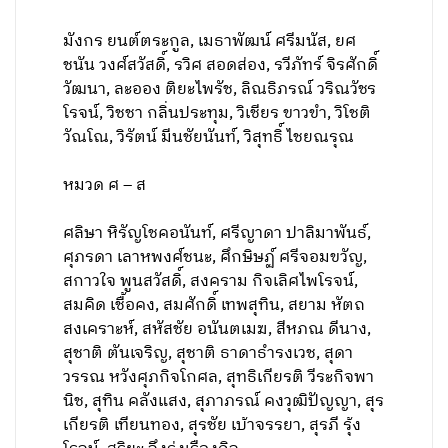
มังกร ยนต์ตระกูล, เมธาพัฒน์ ศรีมนัส, ยศ
ชนัน วงศ์สวัสดิ์, รวิศ สอดส่อง, รวีภัทร์ จิรศักดิ์
วัฒนา, ละออง ติยะไพรัช, ลิณธิภรณ์ วริณวัชร
โรจน์, วิชชา กลิ่นประทุม, วิเชียร ขาวขำ, วิโชติ
วัณโณ, วิรัตน์ มีนชัยนันท์, วิสุทธิ์ ไชยณรุณ
หมวด ศ – ส
ศลิษา หิรัญโชคอนันท์, ศรีญาดา ปาลิมาพันธ์,
ศุภรดา เลาหพงศ์ชนะ, ศึกษิษฏ์ ศรีจอมขวัญ,
สกาวใจ พูนสวัสดิ์, สงคราม กิจเลิศไพโรจน์,
สมคิด เชื้อคง, สมศักดิ์ เทพสุทิน, สยาม หัตถ
สงเคราะห์, สหัสชัย อนันตเมฆ, สีหภณ ดีนาง,
สุชาติ ตันเจริญ, สุชาติ ธาดาธำรงเวช, สุดา
วรรณ หวังศุภกิจโกศล, สุทธิเกียรติ วีระกิจพา
นิช, สุทิน คลังแสง, สุภาภรณ์ คงวุฒิปัญญา, สุร
เกียรติ เทียนทอง, สุรชัย เบ้าจรรยา, สุรภี รุ้ง