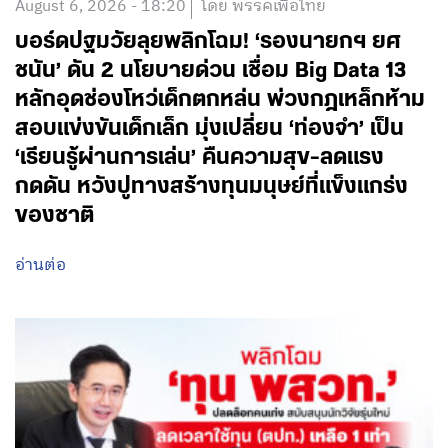
August 6, 2026 - 18:20
โดย พรรคเพื่อไทย
บอร์ดปฐมวัยลุยพลิกโฉม! ‘รองนายกฯ ยศ
ชนัน’ ดัน 2 นโยบายด่วน เชื่อม Big Data 13
หลักอุดช่องโหว่เด็กตกหล่น พ่วงกฎเหล็กห้าม
สอบแข่งขันเด็กเล็ก มุ่งเปลี่ยน ‘ท่องจำ’ เป็น
‘เรียนรู้ผ่านการเล่น’ คืนความสุข-ลดแรง
กดดัน หวังปูทางสร้างทุนมนุษย์ที่แข็งแกร่ง
ของชาติ
อ่านต่อ