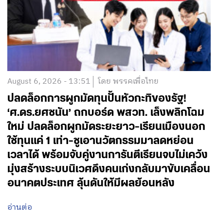
August 6, 2026 - 13:51
โดย พรรคเพื่อไทย
ปลดล็อกการผูกมัดทุนปั้นหัวกะทิของรัฐ!
‘ศ.ดร.ยศชนัน’ ถกบอร์ด พสวท. เล็งพลิกโฉม
ใหม่ ปลดล็อกผูกมัดระยะยาว-เรียนเมืองนอก
ใช้ทุนแค่ 1 เท่า-ชูเอานวัตกรรมมาลดหย่อน
เวลาได้ พร้อมจับคู่งานการันตีเรียนจบไม่เคว้ง
มุ่งสร้างระบบนิเวศดึงคนเก่งกลับมาขับเคลื่อน
อนาคตประเทศ ลุ้นดันให้มีผลย้อนหลัง
อ่านต่อ