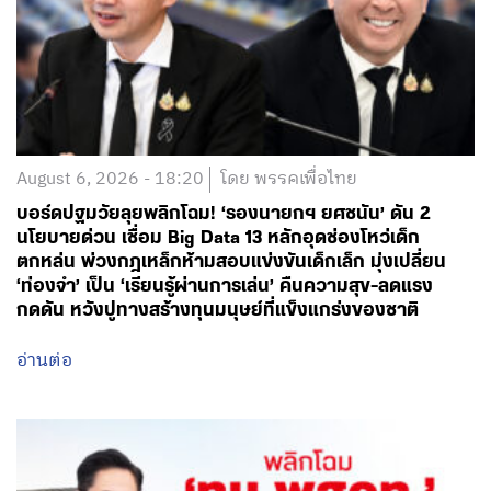
August 6, 2026 - 18:20
โดย พรรคเพื่อไทย
บอร์ดปฐมวัยลุยพลิกโฉม! ‘รองนายกฯ ยศชนัน’ ดัน 2
นโยบายด่วน เชื่อม Big Data 13 หลักอุดช่องโหว่เด็ก
ตกหล่น พ่วงกฎเหล็กห้ามสอบแข่งขันเด็กเล็ก มุ่งเปลี่ยน
‘ท่องจำ’ เป็น ‘เรียนรู้ผ่านการเล่น’ คืนความสุข-ลดแรง
กดดัน หวังปูทางสร้างทุนมนุษย์ที่แข็งแกร่งของชาติ
อ่านต่อ