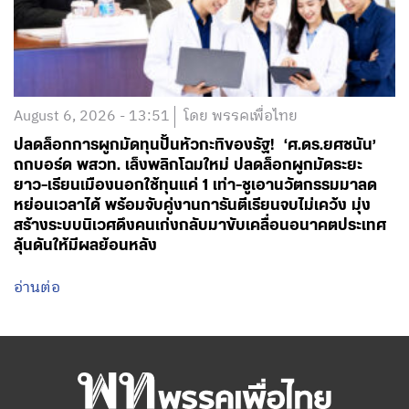
August 6, 2026 - 13:51
โดย พรรคเพื่อไทย
ปลดล็อกการผูกมัดทุนปั้นหัวกะทิของรัฐ! ‘ศ.ดร.ยศชนัน’
ถกบอร์ด พสวท. เล็งพลิกโฉมใหม่ ปลดล็อกผูกมัดระยะ
ยาว-เรียนเมืองนอกใช้ทุนแค่ 1 เท่า-ชูเอานวัตกรรมมาลด
หย่อนเวลาได้ พร้อมจับคู่งานการันตีเรียนจบไม่เคว้ง มุ่ง
สร้างระบบนิเวศดึงคนเก่งกลับมาขับเคลื่อนอนาคตประเทศ
ลุ้นดันให้มีผลย้อนหลัง
อ่านต่อ