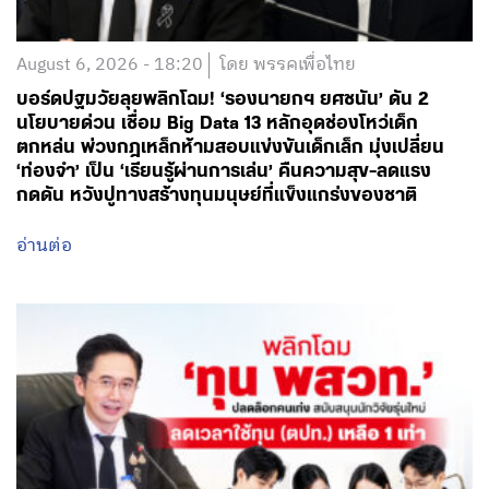
August 6, 2026 - 18:20
โดย พรรคเพื่อไทย
บอร์ดปฐมวัยลุยพลิกโฉม! ‘รองนายกฯ ยศชนัน’ ดัน 2
นโยบายด่วน เชื่อม Big Data 13 หลักอุดช่องโหว่เด็ก
ตกหล่น พ่วงกฎเหล็กห้ามสอบแข่งขันเด็กเล็ก มุ่งเปลี่ยน
‘ท่องจำ’ เป็น ‘เรียนรู้ผ่านการเล่น’ คืนความสุข-ลดแรง
กดดัน หวังปูทางสร้างทุนมนุษย์ที่แข็งแกร่งของชาติ
อ่านต่อ